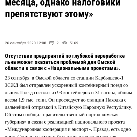
месяца, однако налоговики
СТИЛЬ ЖИЗНИ
препятствуют этому»
26 сентября 2020 12:08
2
5169
Отсутствие предприятий по глубокой переработке
льна может оказаться проблемой для Омской
области в связи с «Национальными проектами».
23 сентября в Омской области со станции Карбышево-1
ЗСЖД был отправлен ускоренный контейнерный поезд со
льном. Поезд состоит из 93 контейнеров и 31 вагона, общим
весом 1,9 тыс. тонн. Он проследует до станции Находка с
дальнейшей отправкой в Китайскую Народную Республику.
Об этом сообщил правительственный портал «омская
губерния» в связи с реализацией национального проекта
«Международная кооперация и экспорт». Правда, есть одно
«но». Состав на экспорт был отправлен со льном как