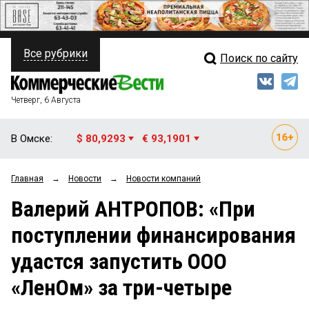
Все рубрики
Поиск по сайту
ПОЛИТИКА
Свежий выпуск
Медиа
ФИНАНСЫ
Четверг, 6 Августа
Кто есть кто
НЕДВИЖИМОСТЬ
В Омске:
$ 80,9293
€ 93,1901
Интервью
БИЗНЕС
Главная
→
Новости
→
Новости компаний
Мнения
ОБЩЕСТВО
Валерий АНТРОПОВ: «При
Рейтинги
ЗАКОН
поступлении финансирования
Блоги
НОВОСТИ КОМПАНИЙ
удастся запустить ООО
Архив
ПРОИСШЕСТВИЯ
«ЛенОм» за три-четыре