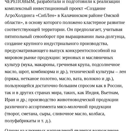
ЧЕРЕПОВЫМ, разработали и подготовили к реализации
комплексный инвестиционный проект «Создание
АгроХолдинга «СибЛен» в Калачинском районе Омской
области», в основу которого положено кластерное развитие
соответствующей территории. Он предполагает, учитывая
пятипольный севооборот при выращивании льна-долгунца,
создание крупного индустриального производства,
предусматривающего выпуск конкурентоспособной на
мировом рынке продукции: зерновых и масляничных
культур (мука, макароны, гречневая крупа, подсолнечное
масло, шрот, комбикорма и др.), технической культуры – лен
(пряжа, нетканое полотно, масло, вата, волокно и др.),
пользующейся достаточно большим спросом как в России,
так и в других странах мира, таких, как Индия, Вьетнам,
Иран и др.; производство животноводческой продукции
различного ассортимента мясо-молочной продукции
(творог, сметана, сыры, сливочное масло, колбаса,
полуфабрикаты и т. д.).
Одним из ключевых направлений является возрождение