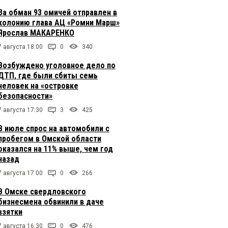
За обман 93 омичей отправлен в
колонию глава АЦ «Ромни Марш»
Ярослав МАКАРЕНКО
7 августа 18:00
0
340
Возбуждено уголовное дело по
ДТП, где были сбиты семь
человек на «островке
безопасности»
7 августа 17:30
3
425
В июле спрос на автомобили с
пробегом в Омской области
оказался на 11% выше, чем год
назад
7 августа 17:00
0
266
В Омске свердловского
бизнесмена обвинили в даче
взятки
7 августа 16:30
0
476