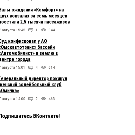
Залы ожидания «Комфорт» на
двух вокзалах за семь месяцев
посетили 2,5 тысячи пассажиров
7 августа 15:45
1
344
Суд конфисковал у АО
«Омскавтотранс» бассейн
«Автомобилист» и землю в
центре города
7 августа 15:01
4
614
Генеральный директор покинул
женский волейбольный клуб
«Омичка»
7 августа 14:00
2
463
Подпишитесь ВКонтакте!