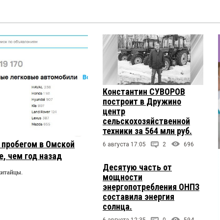
Константин СУВОРОВ
построит в Дружино
центр
сельскохозяйственной
техники за 564 млн руб.
с пробегом в Омской
6 августа 17:05
2
696
, чем год назад
Десятую часть от
китайцы.
мощности
энергопотребления ОНПЗ
составила энергия
солнца.
6 августа 12:35
0
594