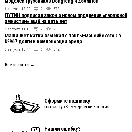
моделей грузовиков Dongfeng и Zoomlion
6 августа 17:30
0
578
ПУТИН подписал закон о новом продлении «гаражной
амнистии» ещё на пять лет
6 августа 11:10
2
709
Машинист катка взыскал с ханты-мансийского СУ
№967 долги и компенсации вреда
5 августа 15:44
0
842
Все новости
→
Оформите подписку
на газету «Коммерческие вести»
Нашли ошибку?