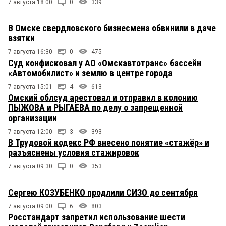
7 августа 18:00
0
339
В Омске свердловского бизнесмена обвинили в даче
взятки
7 августа 16:30
0
475
Суд конфисковал у АО «Омскавтотранс» бассейн
«Автомобилист» и землю в центре города
7 августа 15:01
4
613
Омский облсуд арестовал и отправил в колонию
ПЫЖОВА и РЫГАЕВА по делу о запрещенной
организации
7 августа 12:00
3
393
В Трудовой кодекс РФ внесено понятие «стажёр» и
разъяснены условия стажировок
7 августа 09:30
0
353
Сергею КОЗУБЕНКО продлили СИЗО до сентября
7 августа 09:00
6
803
Росстандарт запретил использование шести