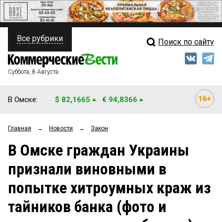
Все рубрики
Поиск по сайту
ПОЛИТИКА
Свежий выпуск
Медиа
ФИНАНСЫ
Суббота, 8 Августа
Кто есть кто
НЕДВИЖИМОСТЬ
В Омске:
$ 82,1665
€ 94,8366
Интервью
БИЗНЕС
Главная
→
Новости
→
Закон
Мнения
ОБЩЕСТВО
В Омске граждан Украины
Рейтинги
ЗАКОН
признали виновными в
Блоги
НОВОСТИ КОМПАНИЙ
попытке хитроумных краж из
Архив
ПРОИСШЕСТВИЯ
тайников банка (фото и