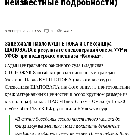
неизвестные подробности)
СТИЛЬ ЖИЗНИ
8 октября 2020 19:55
0
4406
Задержали Павло КУШПЕТЮКА и Олександра
ШАПОВАЛА в результате спецопераций опера УУР и
УФСБ при поддержке спецназа «Каскад».
Судья Центрального районного суда Владислав
СТОРОЖУК 8 октября признал виновными граждан
Украины Павло КУШПЕТЮКА (на фото вверху) и
Олександра ШАПОВАЛА (на фото внизу) в приготовлении
краж материальных ценностей в особо крупном размере из
хранилища филиала ПАО «Плюс банк» в Омске (ч.1 ст.30 –
п.«б» ч.4 ст.158 УК РФ), уточнили KVnews в суде.
«
В случае доведения своего преступного умысла до
конца злоумышленники могли похитить денежные
средства на общую сумму не менее 10 млн рублей. Вину