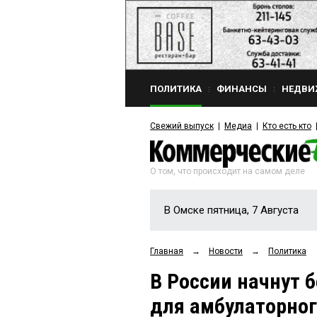
ПОЛИТИКА
ФИНАНСЫ
НЕДВИ
Свежий выпуск
Медиа
Кто есть кто
О том, что происходит на самом деле
В Омске пятница, 7 Августа
Главная
→
Новости
→
Политика
В России начнут 
для амбулаторног