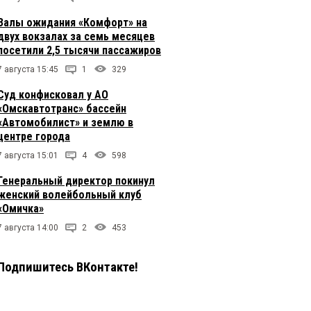
Залы ожидания «Комфорт» на
двух вокзалах за семь месяцев
посетили 2,5 тысячи пассажиров
7 августа 15:45
1
329
Суд конфисковал у АО
«Омскавтотранс» бассейн
«Автомобилист» и землю в
центре города
7 августа 15:01
4
598
Генеральный директор покинул
женский волейбольный клуб
«Омичка»
7 августа 14:00
2
453
Подпишитесь ВКонтакте!