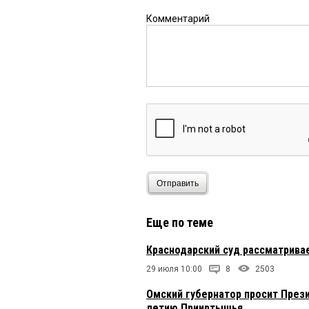
Комментарий
Отправить
Еще по теме
Краснодарский суд рассматрива
29 июля 10:00
8
2503
Омский губернатор просит Прези
летию Прииртышья