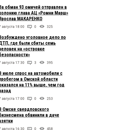
За обман 93 омичей отправлен в
колонию глава АЦ «Ромни Марш»
Ярослав МАКАРЕНКО
7 августа 18:00
0
325
Возбуждено уголовное дело по
ДТП, где были сбиты семь
человек на «островке
безопасности»
7 августа 17:30
3
395
В июле спрос на автомобили с
пробегом в Омской области
оказался на 11% выше, чем год
назад
7 августа 17:00
0
253
В Омске свердловского
бизнесмена обвинили в даче
взятки
7 августа 16:30
0
458