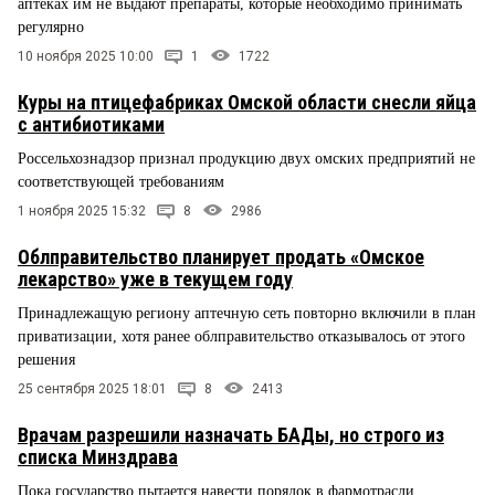
аптеках им не выдают препараты, которые необходимо принимать
регулярно
10 ноября 2025 10:00
1
1722
Куры на птицефабриках Омской области снесли яйца
с антибиотиками
Россельхознадзор признал продукцию двух омских предприятий не
соответствующей требованиям
1 ноября 2025 15:32
8
2986
Облправительство планирует продать «Омское
лекарство» уже в текущем году
Принадлежащую региону аптечную сеть повторно включили в план
приватизации, хотя ранее облправительство отказывалось от этого
решения
25 сентября 2025 18:01
8
2413
Врачам разрешили назначать БАДы, но строго из
списка Минздрава
Пока государство пытается навести порядок в фармотрасли,