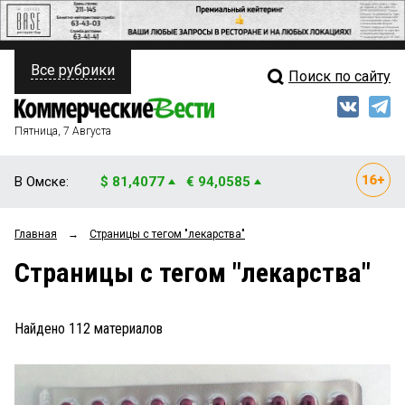
Все рубрики
Поиск по сайту
ПОЛИТИКА
Свежий выпуск
Медиа
ФИНАНСЫ
Пятница, 7 Августа
Кто есть кто
НЕДВИЖИМОСТЬ
В Омске:
$ 81,4077
€ 94,0585
Интервью
БИЗНЕС
Главная
→
Страницы c тегом "лекарства"
Мнения
ОБЩЕСТВО
Страницы c тегом "лекарства"
Рейтинги
ЗАКОН
Блоги
НОВОСТИ КОМПАНИЙ
Найдено
112
материалов
Архив
ПРОИСШЕСТВИЯ
СТИЛЬ ЖИЗНИ