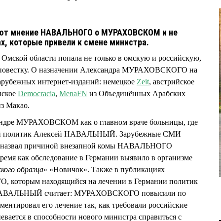
уют мнение НАВАЛЬНОГО о МУРАХОВСКОМ и не
х, которые привели к смене министра.
Омской области попала не только в омскую и российскую,
 повестку. О назначении Александра МУРАХОВСКОГО на
зарубежных интернет-изданий: немецкое
Zeit
, австрийское
нское
Democracia
,
MenaFN
из Объединённых Арабских
з Макао.
андре МУРАХОВСКОМ как о главном враче больницы, где
ный политик Алексей НАВАЛЬНЫЙ. Зарубежные СМИ
назвал причиной внезапной комы НАВАЛЬНОГО
время как обследование в Германии выявило в организме
ского образца
» «Новичок». Также в публикациях
 которым находящийся на лечении в Германии политик
. НАВАЛЬНЫЙ считает: МУРАХОВСКОГО повысили по
омментировал его лечение так, как требовали российские
евается в способности нового министра справиться с