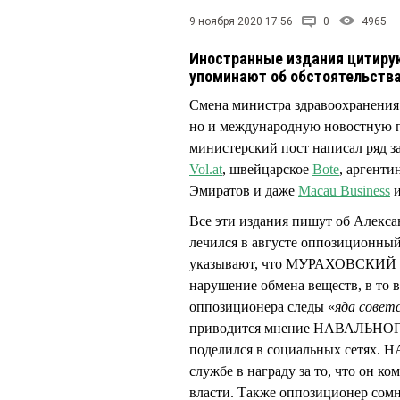
9 ноября 2020 17:56
0
4965
Иностранные издания цитир
упоминают об обстоятельства
Смена министра здравоохранения 
но и международную новостную
министерский пост написал ряд 
Vol.at
, швейцарское
Bote
, аргенти
Эмиратов и даже
Macau Business
и
Все эти издания пишут об Алекс
лечился в августе оппозицион
указывают, что МУРАХОВСКИЙ 
нарушение обмена веществ, в то 
оппозиционера следы «
яда совет
приводится мнение НАВАЛЬНОГО,
поделился в социальных сетях
службе в награду за то, что он к
власти. Также оппозиционер сомн