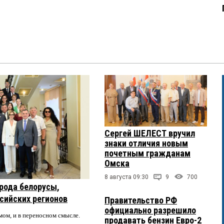
Сергей ШЕЛЕСТ вручил
знаки отличия новым
почетным гражданам
Омска
8 августа 09:30
9
700
рода белорусы,
ссийских регионов
Правительство РФ
официально разрешило
мом, и в переносном смысле.
продавать бензин Евро-2