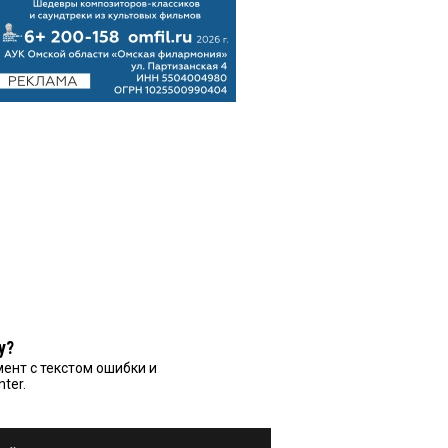
у?
ент с текстом ошибки и
nter.