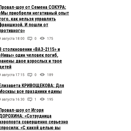
Провал-шоу от Семена СОКУРА:
«Мы приобрели негативный опыт
того, как нельзя управлять
франшизой. И пошли от
противного»
9 августа 18:00
0
175
В столкновении «ВАЗ-2115» и
«Нивы» один человек погиб,
ранены двое взрослых и трое
детей
9 августа 17:15
0
189
Елизавета КРИВОЩЕКОВА: Для
Москвы все праздники едины
9 августа 16:30
1
195
Провал-шоу от Игоря
ДОРОХИНА: «Сотрудница
аэропорта совершенно серьезно
спросила: «С какой целью вы