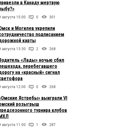
привезли в Канаду мертвую
рыбу?»
9 августа 15:00
0
301
Омск и Могилев укрепили
сотрудничество подписанием
дорожной карты
9 августа 13:30
2
268
Водитель «Лады» ночью сбил
пешехода, перебегавшего
дорогу на «красный» сигнал
светофора
9 августа 12:00
0
268
«Омские Ястребы» выиграли VI
омский розыгрыш
предсезонного турнира клубов
МХЛ
9 августа 11:00
1
287