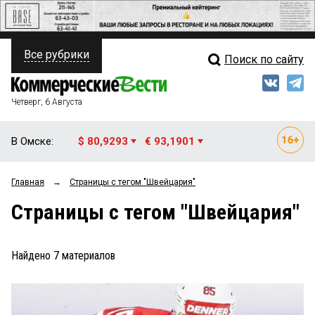
Все рубрики
Поиск по сайту
ПОЛИТИКА
Свежий выпуск
Медиа
ФИНАНСЫ
Четверг, 6 Августа
Кто есть кто
НЕДВИЖИМОСТЬ
В Омске:
$ 80,9293
€ 93,1901
Интервью
БИЗНЕС
Главная
→
Страницы c тегом "Швейцария"
Мнения
ОБЩЕСТВО
Страницы c тегом "Швейцария"
Рейтинги
ЗАКОН
Блоги
НОВОСТИ КОМПАНИЙ
Найдено
7
материалов
Архив
ПРОИСШЕСТВИЯ
СТИЛЬ ЖИЗНИ