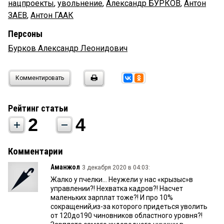
нацпроекты
,
увольнение
,
Александр БУРКОВ
,
Антон
ЗАЕВ
,
Антон ГААК
Персоны
Бурков Александр Леонидович
Комментировать
Рейтинг статьи
2
4
Комментарии
Аманжол
3 декабря 2020 в 04:03:
Жалко у пчелки... Неужели у нас «крызыс»в
управлении?! Нехватка кадров?! Насчет
маленьких зарплат тоже?! И про 10%
сокращений,из-за которого придеться уволить
от 120до190 чиновников областного уровня?!