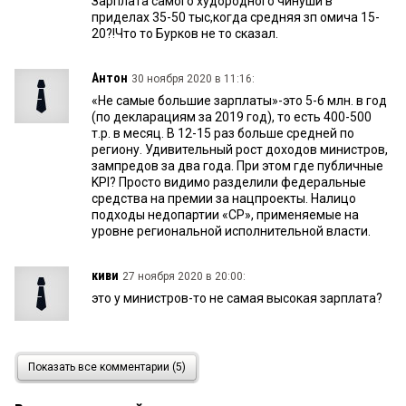
Зарплата самого худородного чинуши в
приделах 35-50 тыс,когда средняя зп омича 15-
20?!Что то Бурков не то сказал.
Антон
30 ноября 2020 в 11:16:
«Не самые большие зарплаты»-это 5-6 млн. в год
(по декларациям за 2019 год), то есть 400-500
т.р. в месяц. В 12-15 раз больше средней по
региону. Удивительный рост доходов министров,
зампредов за два года. При этом где публичные
KPI? Просто видимо разделили федеральные
средства на премии за нацпроекты. Налицо
подходы недопартии «СР», применяемые на
уровне региональной исполнительной власти.
киви
27 ноября 2020 в 20:00:
это у министров-то не самая высокая зарплата?
Гость
27 ноября 2020 в 18:53:
Показать все комментарии (5)
Владимир, впрочем как всегда