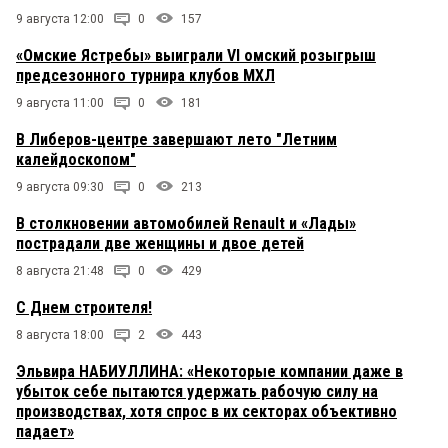
9 августа 12:00
0
157
«Омские Ястребы» выиграли VI омский розыгрыш
предсезонного турнира клубов МХЛ
9 августа 11:00
0
181
В Либеров-центре завершают лето "Летним
калейдоскопом"
9 августа 09:30
0
213
В столкновении автомобилей Renault и «Лады»
пострадали две женщины и двое детей
8 августа 21:48
0
429
С Днем строителя!
8 августа 18:00
2
443
Эльвира НАБИУЛЛИНА: «Некоторые компании даже в
убыток себе пытаются удержать рабочую силу на
производствах, хотя спрос в их секторах объективно
падает»