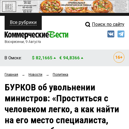
Все рубрики
Поиск по сайту
ПОЛИТИКА
Свежий выпуск
Медиа
ФИНАНСЫ
Воскресенье, 9 Августа
Кто есть кто
НЕДВИЖИМОСТЬ
В Омске:
$ 82,1665
€ 94,8366
Интервью
БИЗНЕС
Главная
→
Новости
→
Политика
Мнения
ОБЩЕСТВО
БУРКОВ об увольнении
Рейтинги
ЗАКОН
министров: «Проститься с
Блоги
НОВОСТИ КОМПАНИЙ
человеком легко, а как найти
Архив
ПРОИСШЕСТВИЯ
на его место специалиста,