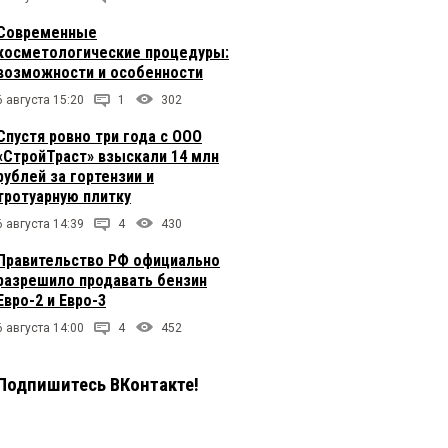
Современные
косметологические процедуры:
возможности и особенности
6 августа 15:20
1
302
Спустя ровно три года с ООО
«СтройТраст» взыскали 14 млн
рублей за гортензии и
тротуарную плитку
6 августа 14:39
4
430
Правительство РФ официально
разрешило продавать бензин
Евро-2 и Евро-3
6 августа 14:00
4
452
Подпишитесь ВКонтакте!