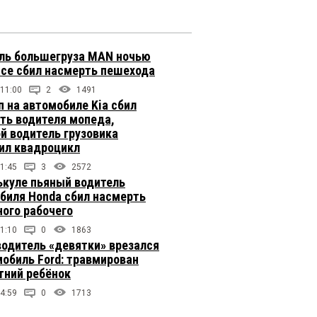
ль большегруза MAN ночью
ссе сбил насмерть пешехода
 11:00
2
1491
п на автомобиле Kia сбил
ть водителя мопеда,
й водитель грузовика
ил квадроцикл
1:45
3
2572
ькуле пьяный водитель
биля Honda сбил насмерть
ого рабочего
1:10
0
1863
одитель «девятки» врезался
мобиль Ford: травмирован
тний ребёнок
4:59
0
1713