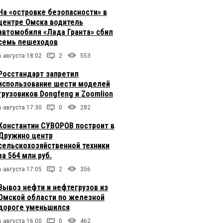
На «островке безопасности» в
центре Омска водитель
автомобиля «Лада Гранта» сбил
семь пешеходов
6 августа 18:02
2
553
Росстандарт запретил
использование шести моделей
грузовиков Dongfeng и Zoomlion
6 августа 17:30
0
282
Константин СУВОРОВ построит в
Дружино центр
сельскохозяйственной техники
за 564 млн руб.
6 августа 17:05
2
356
Вывоз нефти и нефтегрузов из
Омской области по железной
дороге уменьшился
6 августа 16:00
0
462