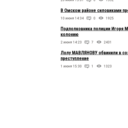
26 июня 13:01
0
1532
В Омском районе силовиками п
10 июня 14:34
0
1925
Подполковника полиции Игоря М
колонию
2 июня 14:23
7
2431
Лолу МАВЛЯНОВУ обвинили в соз
преступление
1 июня 15:30
1
1323