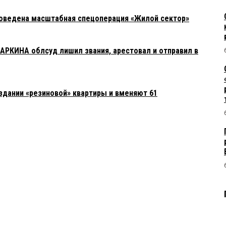
роведена масштабная спецоперация «Жилой сектор»
АРКИНА облсуд лишил звания, арестовал и отправил в
дании «резиновой» квартиры и вменяют 61