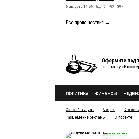
6 августа 11:55
0
397
Все происшествия
→
Оформите подп
на газету «Комме
ПОЛИТИКА
ФИНАНСЫ
НЕДВИ
Свежий выпуск
Медиа
Кто есть
Размещение рекламы
О проекте
kv
news.ru