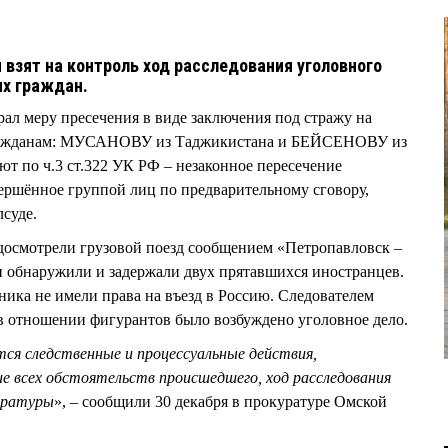
 взят на контроль ход расследования уголовного
ых граждан.
ал меру пресечения в виде заключения под стражу на
гражданам: МУСАНОВУ из Таджикистана и БЕЙСЕНОВУ из
ют по ч.3 ст.322 УК РФ – незаконное пересечение
ершённое группой лиц по предварительному сговору,
суде.
досмотрели грузовой поезд сообщением «Петропавловск –
и обнаружили и задержали двух прятавшихся иностранцев.
ника не имели права на въезд в Россию. Следователем
в отношении фигурантов было возбуждено уголовное дело.
тся следственные и процессуальные действия,
ие всех обстоятельств происшедшего, ход расследования
уратуры
», – сообщили 30 декабря в прокуратуре Омской