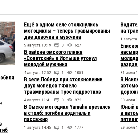
Ещё в одном селе столкнулись
Водите
мотоциклы – теперь травмированы
на тра
две девочки и мужчина
1 августа
Еписко
5 августа 13:19
0
627
В районе омского пляжа
насмер
«Советский» в Иртыше утонул
молодо
молодой мужчина
раздав
4 августа 12:52
1
1051
31 июля 1
мобиля
В селе Победа при столкновении
В Исил
двух мопедов тяжело
автомо
травмированы трое подростков
дорожн
4 августа 11:41
0
972
30 июля 1
од
В Омске мотоцикл Yamaha врезался
Юный в
в столб: погибли водитель и
в авто
пассажир
пятиле
в
1 августа 14:45
1
1777
29 июля 1
огиб