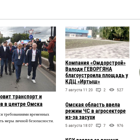
Компания «Омдорстрой»
Валоди ГЕВОРГЯНА
благоустроила площадь у
КДЦ «Иртыш»
7 августа 11:20
2
527
овит транспорт и
в в центре Омска
Омская область ввела
режим ЧС в агросекторе
ся требованиями временных
из-за засухи
ть меры личной безопасности.
5 августа 18:07
7
976