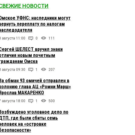
СВЕЖИЕ НОВОСТИ
Омское УФНС: наследники могут
вернуть переплату по налогам
наследодателя
8 августа 11:00
0
111
Сергей ШЕЛЕСТ вручил знаки
отличия новым почетным
гражданам Омска
8 августа 09:30
1
207
За обман 93 омичей отправлен в
колонию глава АЦ «Ромни Марш»
Ярослав МАКАРЕНКО
7 августа 18:00
1
500
Возбуждено уголовное дело по
ДТП, где были сбиты семь
человек на «островке
безопасности»