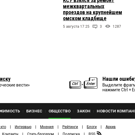
КСУ взялся за ремонт
межквартальных
проездов на крупнейшем
омском кладбище
5 августа 17:25
3
1287
иску
Нашли ошибк
рческие вести»
Выделите фрагм
нажмите Ctrl + E
ЖИМОСТЬ
БИЗНЕС
ОБЩЕСТВО
ЗАКОН
НОВОСТИ КОМПАН
 кто
Интервью
Мнения
Рейтинги
Блоги
Архив
Контакты
Стать блогером
Подписка
RSS