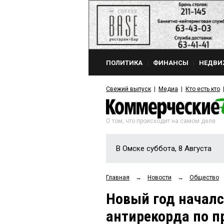
ПОЛИТИКА
ФИНАНСЫ
НЕДВИ
Свежий выпуск
Медиа
Кто есть кто
О том, что происходит на самом деле
В Омске суббота, 8 Августа
Главная
→
Новости
→
Общество
Новый год началс
антирекорда по п