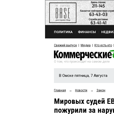
ПОЛИТИКА
ФИНАНСЫ
НЕДВИ
Свежий выпуск
Медиа
Кто есть кто
О том, что происходит на самом деле
В Омске пятница, 7 Августа
Главная
→
Новости
→
Закон
Мировых судей Е
пожурили за нару