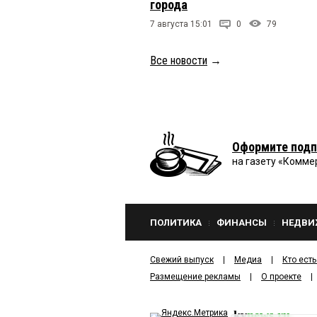
города
7 августа 15:01
0
79
Все новости
→
Оформите подп
на газету «Комме
ПОЛИТИКА
ФИНАНСЫ
НЕДВИ
Свежий выпуск
Медиа
Кто есть
Размещение рекламы
О проекте
kv
news.ru