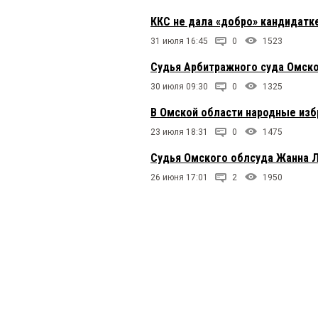
ККС не дала «добро» кандидатк
31 июля 16:45
0
1523
Судья Арбитражного суда Омско
30 июля 09:30
0
1325
В Омской области народные изб
23 июля 18:31
0
1475
Судья Омского облсуда Жанна Л
26 июня 17:01
2
1950