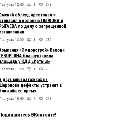
7 августа 12:40
1
378
Омский облсуд арестовал и
отправил в колонию ПЫЖОВА и
РЫГАЕВА по делу о запрещенной
организации
7 августа 12:00
1
239
Компания «Омдорстрой» Валоди
ГЕВОРГЯНА благоустроила
площадь у КДЦ «Иртыш»
7 августа 11:20
1
238
В двух многоэтажках на
Шаронова дефекты устранят в
ближайшее время
7 августа 10:40
2
293
Подпишитесь ВКонтакте!