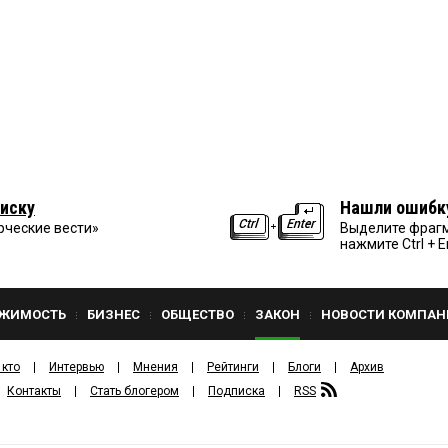
иску
Нашли ошибк
рческие вести»
Выделите фрагм
нажмите Ctrl + E
ЖИМОСТЬ
БИЗНЕС
ОБЩЕСТВО
ЗАКОН
НОВОСТИ КОМПАН
 кто
Интервью
Мнения
Рейтинги
Блоги
Архив
Контакты
Стать блогером
Подписка
RSS