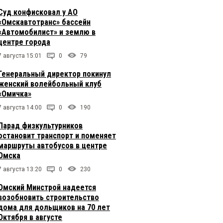
Суд конфисковал у АО
«Омскавтотранс» бассейн
«Автомобилист» и землю в
центре города
7 августа 15:01
0
79
Генеральный директор покинул
женский волейбольный клуб
«Омичка»
7 августа 14:00
0
190
Парад физкультурников
остановит транспорт и поменяет
маршруты автобусов в центре
Омска
7 августа 13:20
0
230
Омский Минстрой надеется
возобновить строительство
дома для дольщиков на 70 лет
Октября в августе