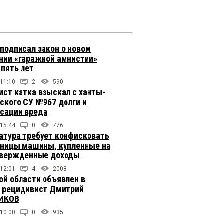
подписал закон о новом
нии «гаражной амнистии»
 пять лет
 11:10
2
590
ст катка взыскал с ханты-
ского СУ №967 долги и
сации вреда
 15:44
0
776
атура требует конфисковать
вницы машины, купленные на
твержденные доходы
 12:01
4
2008
ой области объявлен в
 рецидивист Дмитрий
ИКОВ
 10:00
0
935