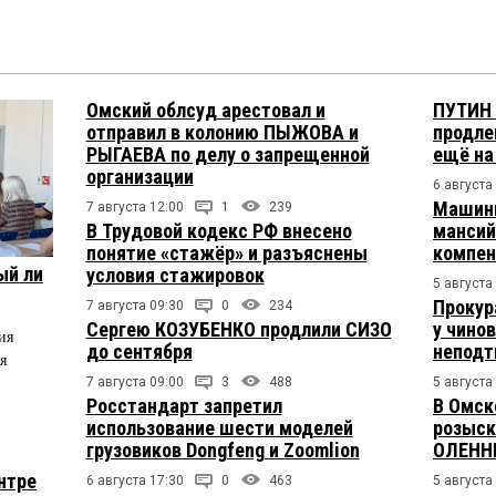
Омский облсуд арестовал и
ПУТИН 
отправил в колонию ПЫЖОВА и
продле
РЫГАЕВА по делу о запрещенной
ещё на
организации
6 августа
Машини
7 августа 12:00
1
239
В Трудовой кодекс РФ внесено
мансий
понятие «стажёр» и разъяснены
компен
ый ли
условия стажировок
5 августа
Прокур
7 августа 09:30
0
234
Сергею КОЗУБЕНКО продлили СИЗО
у чино
ия
до сентября
непод
я
7 августа 09:00
3
488
5 августа
Росстандарт запретил
В Омск
использование шести моделей
розыск
грузовиков Dongfeng и Zoomlion
ОЛЕНН
нтре
6 августа 17:30
0
463
5 августа