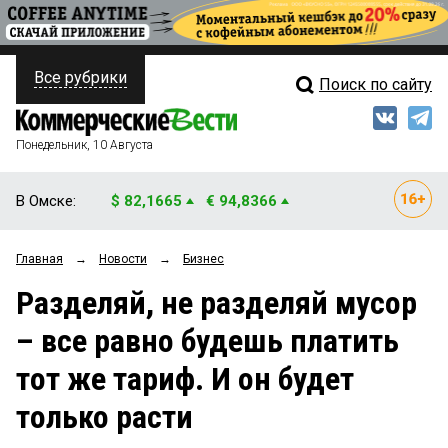
Все рубрики
Поиск по сайту
ПОЛИТИКА
Свежий выпуск
Медиа
ФИНАНСЫ
Понедельник, 10 Августа
Кто есть кто
НЕДВИЖИМОСТЬ
В Омске:
$ 82,1665
€ 94,8366
Интервью
БИЗНЕС
Главная
→
Новости
→
Бизнес
Мнения
ОБЩЕСТВО
Разделяй, не разделяй мусор
Рейтинги
ЗАКОН
– все равно будешь платить
Блоги
НОВОСТИ КОМПАНИЙ
тот же тариф. И он будет
Архив
ПРОИСШЕСТВИЯ
только расти