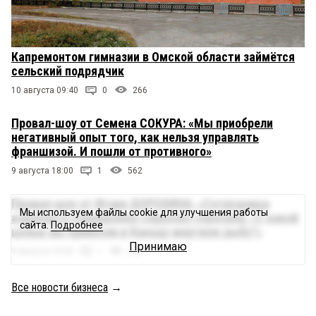
Капремонтом гимназии в Омской области займётся
сельский подрядчик
10 августа 09:40
0
266
Провал-шоу от Семена СОКУРА: «Мы приобрели
негативный опыт того, как нельзя управлять
франшизой. И пошли от противного»
9 августа 18:00
1
562
Провал-шоу от Игоря ДОРОХИНА: «Сотрудница
Мы используем файлы cookie для улучшения работы
аэропорта совершенно серьезно спросила: «С какой
сайта.
Подробнее
целью вы привезли в Канаду мертвую рыбу?»
Принимаю
9 августа 15:00
1
681
Все новости бизнеса
→