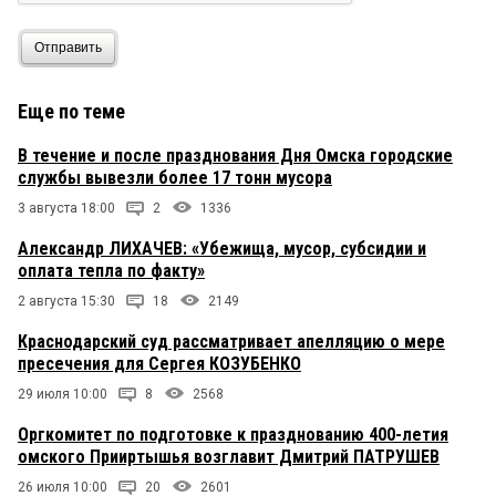
Отправить
Еще по теме
В течение и после празднования Дня Омска городские
службы вывезли более 17 тонн мусора
3 августа 18:00
2
1336
Александр ЛИХАЧЕВ: «Убежища, мусор, субсидии и
оплата тепла по факту»
2 августа 15:30
18
2149
Краснодарский суд рассматривает апелляцию о мере
пресечения для Сергея КОЗУБЕНКО
29 июля 10:00
8
2568
Оргкомитет по подготовке к празднованию 400-летия
омского Прииртышья возглавит Дмитрий ПАТРУШЕВ
26 июля 10:00
20
2601