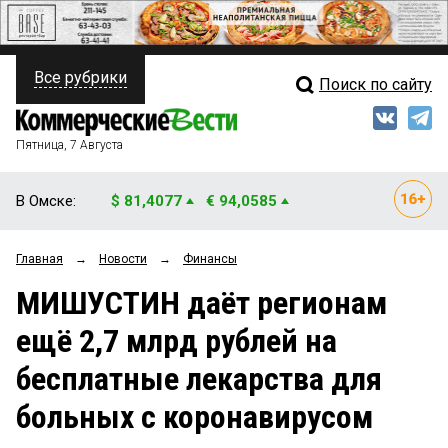
Все рубрики
Поиск по сайту
ПОЛИТИКА
Свежий выпуск
Медиа
ФИНАНСЫ
Пятница, 7 Августа
Кто есть кто
НЕДВИЖИМОСТЬ
В Омске:
$ 81,4077
€ 94,0585
Интервью
БИЗНЕС
Главная
→
Новости
→
Финансы
Мнения
ОБЩЕСТВО
МИШУСТИН даёт регионам
Рейтинги
ЗАКОН
ещё 2,7 млрд рублей на
Блоги
НОВОСТИ КОМПАНИЙ
бесплатные лекарства для
Архив
ПРОИСШЕСТВИЯ
больных с коронавирусом