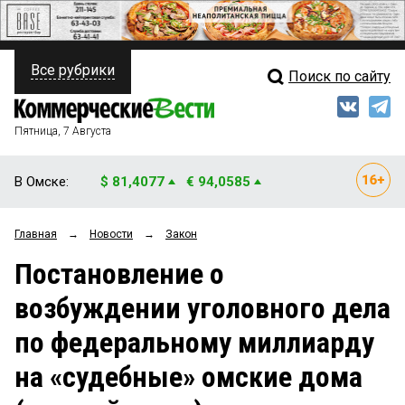
Все рубрики
Поиск по сайту
ПОЛИТИКА
Свежий выпуск
Медиа
ФИНАНСЫ
Пятница, 7 Августа
Кто есть кто
НЕДВИЖИМОСТЬ
В Омске:
$ 81,4077
€ 94,0585
Интервью
БИЗНЕС
Главная
→
Новости
→
Закон
Мнения
ОБЩЕСТВО
Постановление о
Рейтинги
ЗАКОН
возбуждении уголовного дела
Блоги
НОВОСТИ КОМПАНИЙ
по федеральному миллиарду
Архив
ПРОИСШЕСТВИЯ
на «судебные» омские дома