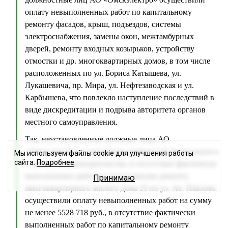
оплату невыполненных работ по капитальному
ремонту фасадов, крыш, подъездов, системы
электроснабжения, замены окон, межтамбурных
дверей, ремонту входных козырьков, устройству
отмостки и др. многоквартирных домов, в том числе
расположенных по ул. Бориса Катышева, ул.
Лукашевича, пр. Мира, ул. Нефтезаводская и ул.
Карбышева, что повлекло наступление последствий в
виде дискредитации и подрыва авторитета органов
местного самоуправления.
Так, неустановленные должные лица АО
«Омскэлектро» в нарушение требований федерального
Мы используем файлы cookie для улучшения работы
сайта.
Подробнее
и местного законодательства, в отсутствие фактически
выполненных работ по капитальному ремонту
Принимаю
многоквартирного жилого дома 25 по ул. Ак. Павлова
осуществили оплату невыполненных работ на сумму
не менее 5528 718 руб., в отсутствие фактически
выполненных работ по капитальному ремонту