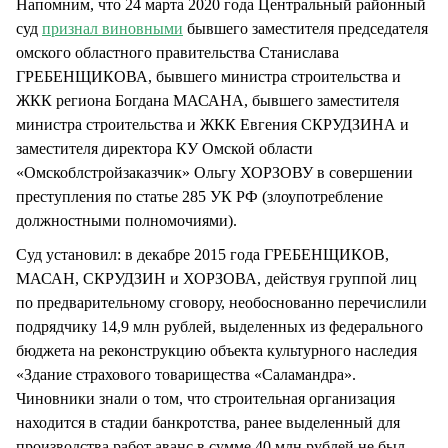
Напомним, что 24 марта 2020 года Центральный районный
суд
признал виновными
бывшего заместителя председателя
омского областного правительства Станислава
ГРЕБЕНЩИКОВА, бывшего министра строительства и
ЖКК региона Богдана МАСАНА, бывшего заместителя
министра строительства и ЖКК Евгения СКРУДЗИНА и
заместителя директора КУ Омской области
«Омскоблстройзаказчик» Ольгу ХОРЗОВУ в совершении
преступления по статье 285 УК РФ (злоупотребление
должностными полномочиями).
Суд установил: в декабре 2015 года ГРЕБЕНЩИКОВ,
МАСАН, СКРУДЗИН и ХОРЗОВА, действуя группой лиц
по предварительному сговору, необоснованно перечислили
подрядчику 14,9 млн рублей, выделенных из федерального
бюджета на реконструкцию объекта культурного наследия
«Здание страхового товарищества «Саламандра».
Чиновники знали о том, что строительная организация
находится в стадии банкротства, ранее выделенный для
производства работ аванс в сумме 40 млн рублей не был