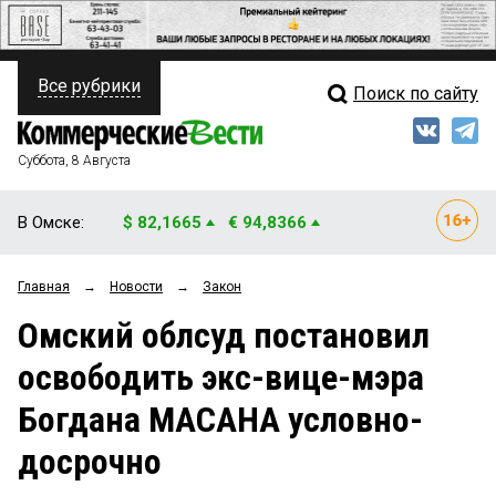
Все рубрики
Поиск по сайту
ПОЛИТИКА
Свежий выпуск
Медиа
ФИНАНСЫ
Суббота, 8 Августа
Кто есть кто
НЕДВИЖИМОСТЬ
В Омске:
$ 82,1665
€ 94,8366
Интервью
БИЗНЕС
Главная
→
Новости
→
Закон
Мнения
ОБЩЕСТВО
Омский облсуд постановил
Рейтинги
ЗАКОН
освободить экс-вице-мэра
Блоги
НОВОСТИ КОМПАНИЙ
Богдана МАСАНА условно-
Архив
ПРОИСШЕСТВИЯ
досрочно