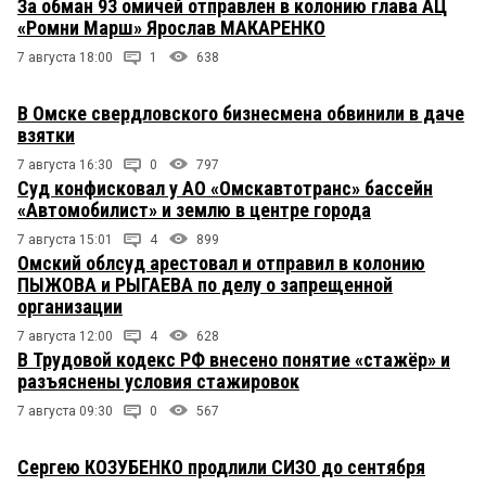
За обман 93 омичей отправлен в колонию глава АЦ
«Ромни Марш» Ярослав МАКАРЕНКО
7 августа 18:00
1
638
В Омске свердловского бизнесмена обвинили в даче
взятки
7 августа 16:30
0
797
Суд конфисковал у АО «Омскавтотранс» бассейн
«Автомобилист» и землю в центре города
7 августа 15:01
4
899
Омский облсуд арестовал и отправил в колонию
ПЫЖОВА и РЫГАЕВА по делу о запрещенной
организации
7 августа 12:00
4
628
В Трудовой кодекс РФ внесено понятие «стажёр» и
разъяснены условия стажировок
7 августа 09:30
0
567
Сергею КОЗУБЕНКО продлили СИЗО до сентября