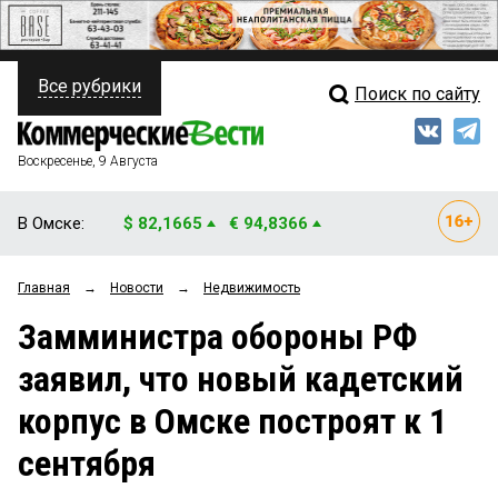
Все рубрики
Поиск по сайту
ПОЛИТИКА
Свежий выпуск
Медиа
ФИНАНСЫ
Воскресенье, 9 Августа
Кто есть кто
НЕДВИЖИМОСТЬ
В Омске:
$ 82,1665
€ 94,8366
Интервью
БИЗНЕС
Главная
→
Новости
→
Недвижимость
Мнения
ОБЩЕСТВО
Замминистра обороны РФ
Рейтинги
ЗАКОН
заявил, что новый кадетский
Блоги
НОВОСТИ КОМПАНИЙ
корпус в Омске построят к 1
Архив
ПРОИСШЕСТВИЯ
сентября