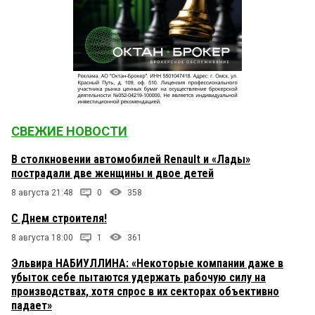
СВЕЖИЕ НОВОСТИ
В столкновении автомобилей Renault и «Лады»
пострадали две женщины и двое детей
8 августа 21:48
0
358
С Днем строителя!
8 августа 18:00
1
361
Эльвира НАБИУЛЛИНА: «Некоторые компании даже в
убыток себе пытаются удержать рабочую силу на
производствах, хотя спрос в их секторах объективно
падает»