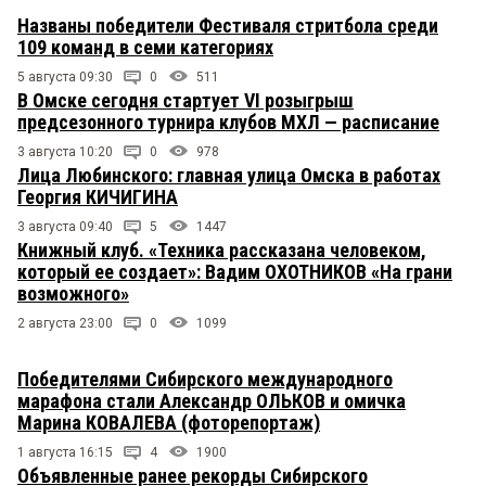
Названы победители Фестиваля стритбола среди
109 команд в семи категориях
5 августа 09:30
0
511
В Омске сегодня стартует VI розыгрыш
предсезонного турнира клубов МХЛ — расписание
3 августа 10:20
0
978
Лица Любинского: главная улица Омска в работах
Георгия КИЧИГИНА
3 августа 09:40
5
1447
Книжный клуб. «Техника рассказана человеком,
который ее создает»: Вадим ОХОТНИКОВ «На грани
возможного»
2 августа 23:00
0
1099
Победителями Сибирского международного
марафона стали Александр ОЛЬКОВ и омичка
Марина КОВАЛЕВА (фоторепортаж)
1 августа 16:15
4
1900
Объявленные ранее рекорды Сибирского