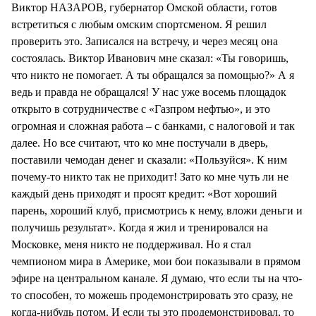
Виктор НАЗАРОВ, губернатор Омской области, готов
встретиться с любым омским спортсменом. Я решил
проверить это. Записался на встречу, и через месяц она
состоялась. Виктор Иванович мне сказал: «Ты говоришь,
что никто не помогает. А ты обращался за помощью?» А я
ведь и правда не обращался! У нас уже восемь площадок
открыто в сотрудничестве с «Газпром нефтью», и это
огромная и сложная работа – с банками, с налоговой и так
далее. Но все считают, что ко мне постучали в дверь,
поставили чемодан денег и сказали: «Пользуйся». К ним
почему-то никто так не приходит! Зато ко мне чуть ли не
каждый день приходят и просят кредит: «Вот хороший
парень, хороший клуб, присмотрись к нему, вложи деньги и
получишь результат». Когда я жил и тренировался на
Московке, меня никто не поддерживал. Но я стал
чемпионом мира в Америке, мои бои показывали в прямом
эфире на центральном канале. Я думаю, что если ты на что-
то способен, то можешь продемонстрировать это сразу, не
когда-нибудь потом. И если ты это продемонстрировал, то