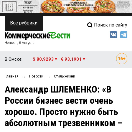
Все рубрики
Поиск по сайту
ПОЛИТИКА
Свежий выпуск
Медиа
ФИНАНСЫ
Четверг, 6 Августа
Кто есть кто
НЕДВИЖИМОСТЬ
В Омске:
$ 80,9293
€ 93,1901
Интервью
БИЗНЕС
Главная
→
Новости
→
Стиль жизни
Мнения
ОБЩЕСТВО
Александр ШЛЕМЕНКО: «В
Рейтинги
ЗАКОН
России бизнес вести очень
Блоги
НОВОСТИ КОМПАНИЙ
хорошо. Просто нужно быть
Архив
ПРОИСШЕСТВИЯ
абсолютным трезвенником –
СТИЛЬ ЖИЗНИ