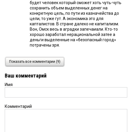
будет человек который сможет хоть чуть-чуть
сохранить объем выделенных денег на
конкретную цель, по пути из казначейства до
цели, то уже гут. А экономика это для
капталистов. В стране далеко не капитализм.
Вон, Омск весь в аградки запечаиали. Кто-то
хорошо заработал нерациональной затее а
деньги выделенные на «безопасный город»
потрачены зря.
Александр
7 июня 2021 в 13:00:
Показать все комментарии (9)
Добавлю еще, что с познаниями в экономике у
Шлеменко все очень плохо: он считает, что
Ваш комментарий
экономика тогда сильна, когда государство
вкладывает деньги в регион, а «Если в городе
Имя
бедное население, то он не подходит для
бизнеса.». Будто единственный возможный
бизнес это продажа суперяхт или частных
самолетов. Прежде, чем рассуждать об
Комментарий
экономике прочел бы хоть тот же Экономикс
Макконнелла или Мэнкью, а то такую пургу
несет, что просто смешно.