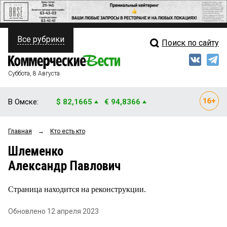
Все рубрики
Поиск по сайту
ПОЛИТИКА
Свежий выпуск
Медиа
ФИНАНСЫ
Суббота, 8 Августа
Кто есть кто
НЕДВИЖИМОСТЬ
В Омске:
$ 82,1665
€ 94,8366
Интервью
БИЗНЕС
Главная
→
Кто есть кто
Мнения
ОБЩЕСТВО
Шлеменко
Рейтинги
ЗАКОН
Александр Павлович
Блоги
НОВОСТИ КОМПАНИЙ
Страница находится на реконструкции.
Архив
ПРОИСШЕСТВИЯ
Обновлено 12 апреля 2023
СТИЛЬ ЖИЗНИ