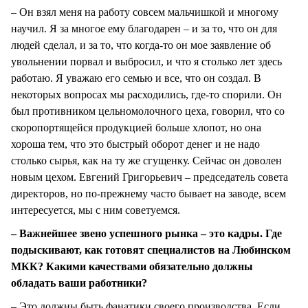
– Он взял меня на работу совсем мальчишкой и многому
научил. Я за многое ему благодарен – и за то, что он для
людей сделал, и за то, что когда-то он мое заявление об
увольнении порвал и выбросил, и что я столько лет здесь
работаю. Я уважаю его семью и все, что он создал. В
некоторых вопросах мы расходились, где-то спорили. Он
был противником цельномолочного цеха, говорил, что со
скоропортящейся продукцией больше хлопот, но она
хороша тем, что это быстрый оборот денег и не надо
столько сырья, как на ту же сгущенку. Сейчас он доволен
новым цехом. Евгений Григорьевич – председатель совета
директоров, но по-прежнему часто бывает на заводе, всем
интересуется, мы с ним советуемся.
– Важнейшее звено успешного рынка – это кадры. Где
подыскивают, как готовят специалистов на Любинском
МКК? Какими качествами обязательно должны
обладать ваши работники?
– Это должны быть фанатики своего производства. Если