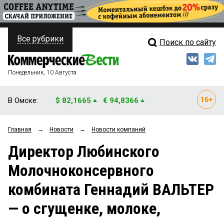
Все рубрики
Поиск по сайту
ПОЛИТИКА
Свежий выпуск
Медиа
ФИНАНСЫ
Понедельник, 10 Августа
Кто есть кто
НЕДВИЖИМОСТЬ
В Омске:
$ 82,1665
€ 94,8366
Интервью
БИЗНЕС
Главная
→
Новости
→
Новости компаний
Мнения
ОБЩЕСТВО
Директор Любинского
Рейтинги
ЗАКОН
Молочноконсервного
Блоги
НОВОСТИ КОМПАНИЙ
комбината Геннадий ВАЛЬТЕР
Архив
ПРОИСШЕСТВИЯ
— о сгущенке, молоке,