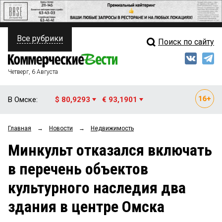
Все рубрики
Поиск по сайту
ПОЛИТИКА
Свежий выпуск
Медиа
ФИНАНСЫ
Четверг, 6 Августа
Кто есть кто
НЕДВИЖИМОСТЬ
В Омске:
$ 80,9293
€ 93,1901
Интервью
БИЗНЕС
Главная
→
Новости
→
Недвижимость
Мнения
ОБЩЕСТВО
Минкульт отказался включать
Рейтинги
ЗАКОН
в перечень объектов
Блоги
НОВОСТИ КОМПАНИЙ
культурного наследия два
Архив
ПРОИСШЕСТВИЯ
здания в центре Омска