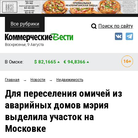
Все рубрики
Поиск по сайту
ПОЛИТИКА
Свежий выпуск
Медиа
ФИНАНСЫ
Воскресенье, 9 Августа
Кто есть кто
НЕДВИЖИМОСТЬ
В Омске:
$ 82,1665
€ 94,8366
Интервью
БИЗНЕС
Главная
→
Новости
→
Недвижимость
Мнения
ОБЩЕСТВО
Для переселения омичей из
Рейтинги
ЗАКОН
аварийных домов мэрия
Блоги
НОВОСТИ КОМПАНИЙ
выделила участок на
Архив
ПРОИСШЕСТВИЯ
Московке