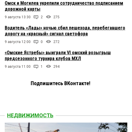
Омск и Могилев укрепили сотрудничество подписанием
дорожной карты
9 августа 13:30
2
275
Водитель «Лады» ночью сбил пешехода, перебегавшего
дорогу на «красный» сигнал светофора
9 августа 12:00
0
272
«Омские Ястребы» выиграли VI омский розыгрыш
предсезонного турнира клубов МХЛ
9 августа 11:00
1
294
Подпишитесь ВКонтакте!
НЕДВИЖИМОСТЬ