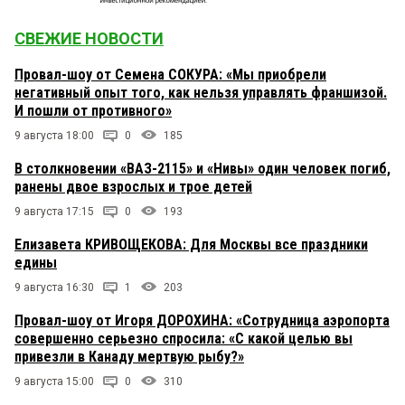
СВЕЖИЕ НОВОСТИ
Провал-шоу от Семена СОКУРА: «Мы приобрели
негативный опыт того, как нельзя управлять франшизой.
И пошли от противного»
9 августа 18:00
0
185
В столкновении «ВАЗ-2115» и «Нивы» один человек погиб,
ранены двое взрослых и трое детей
9 августа 17:15
0
193
Елизавета КРИВОЩЕКОВА: Для Москвы все праздники
едины
9 августа 16:30
1
203
Провал-шоу от Игоря ДОРОХИНА: «Сотрудница аэропорта
совершенно серьезно спросила: «С какой целью вы
привезли в Канаду мертвую рыбу?»
9 августа 15:00
0
310