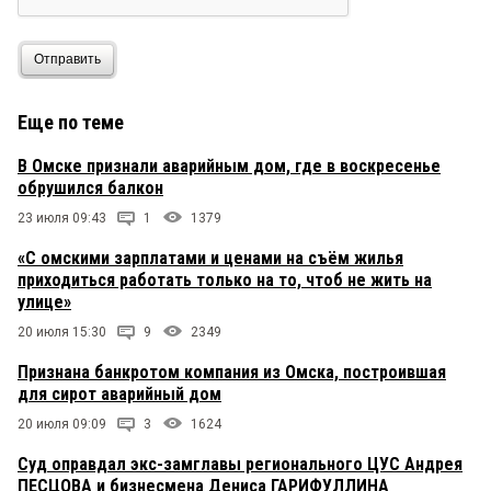
Отправить
Еще по теме
В Омске признали аварийным дом, где в воскресенье
обрушился балкон
23 июля 09:43
1
1379
«С омскими зарплатами и ценами на съём жилья
приходиться работать только на то, чтоб не жить на
улице»
20 июля 15:30
9
2349
Признана банкротом компания из Омска, построившая
для сирот аварийный дом
20 июля 09:09
3
1624
Суд оправдал экс-замглавы регионального ЦУС Андрея
ПЕСЦОВА и бизнесмена Дениса ГАРИФУЛЛИНА