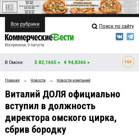
Все рубрики
Поиск по сайту
ПОЛИТИКА
Свежий выпуск
Медиа
ФИНАНСЫ
Воскресенье, 9 Августа
Кто есть кто
НЕДВИЖИМОСТЬ
В Омске:
$ 82,1665
€ 94,8366
Интервью
БИЗНЕС
Главная
→
Новости
→
Новости компаний
Мнения
ОБЩЕСТВО
Виталий ДОЛЯ официально
Рейтинги
ЗАКОН
вступил в должность
Блоги
НОВОСТИ КОМПАНИЙ
директора омского цирка,
Архив
ПРОИСШЕСТВИЯ
сбрив бородку