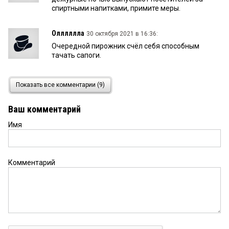
спиртными напитками, примите меры.
Олллллла
30 октября 2021 в 16:36:
Очередной пирожник счёл себя способным
тачать сапоги.
Знаю Долю давно
27 октября 2021 в 23:28:
Показать все комментарии (9)
Серьезно? Недалекий тамада теперь руководит
Омским Цирком?
Ваш комментарий
Имя
киви
29 сентября 2021 в 09:32:
Ну недаром же он в кадровом резерве?
Комментарий
Омич неравнодушный
28 сентября 2021 в 13:06:
«— Это вас вселили в квартиру Фёдора
Павловича Саблина?— Нас, — ответил Швондер.—
Боже! Пропал калабуховский дом! — в отчаянии
воскликнул Филипп Филиппович и вплеснул
руками».