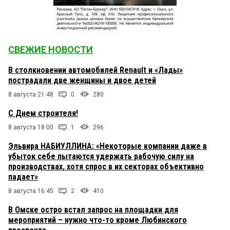
СВЕЖИЕ НОВОСТИ
В столкновении автомобилей Renault и «Лады»
пострадали две женщины и двое детей
8 августа 21:48
0
280
С Днем строителя!
8 августа 18:00
1
296
Эльвира НАБИУЛЛИНА: «Некоторые компании даже в
убыток себе пытаются удержать рабочую силу на
производствах, хотя спрос в их секторах объективно
падает»
8 августа 16:45
2
410
В Омске остро встал запрос на площадки для
мероприятий – нужно что-то кроме Любинского