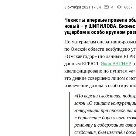
8 октября 2021 17:34
4
6067
Чекисты впервые провели обы
новый – у ШИПИЛОВА. Бизнесм
ущербом в особо крупном ра
По материалам оперативно-розыс
по Омской области возбуждено у
«Омскавтодор» (по данным ЕГР
данным ЕГРЮЛ,
Яков ВАГНЕР
[н
квалифицировано по пунктам «а» 
это деяние совершено лицом с ис
извлечение дохода в особо крупно
«
По версии следствия, подоз
закон «О защите конкуренции
конкуренции при проведении 
«Управление дорожного хозя
ремонту и содержанию автом
следствия, был извлечён дохо