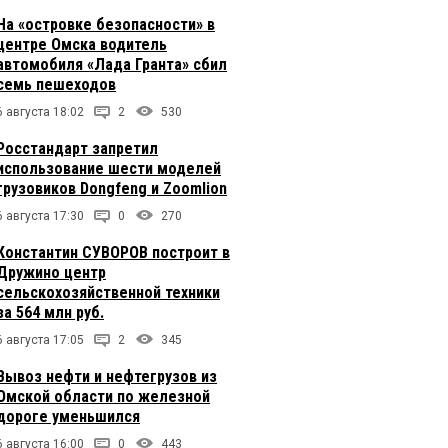
На «островке безопасности» в
центре Омска водитель
автомобиля «Лада Гранта» сбил
семь пешеходов
6 августа 18:02
2
530
Росстандарт запретил
использование шести моделей
грузовиков Dongfeng и Zoomlion
6 августа 17:30
0
270
Константин СУВОРОВ построит в
Дружино центр
сельскохозяйственной техники
за 564 млн руб.
6 августа 17:05
2
345
Вывоз нефти и нефтегрузов из
Омской области по железной
дороге уменьшился
6 августа 16:00
0
443