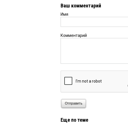
100% частное и как о
Ваш комментарий
чипсов и попкорна.p.s
лярдом ущерба должны
Имя
Комментарий
Отправить
Еще по теме