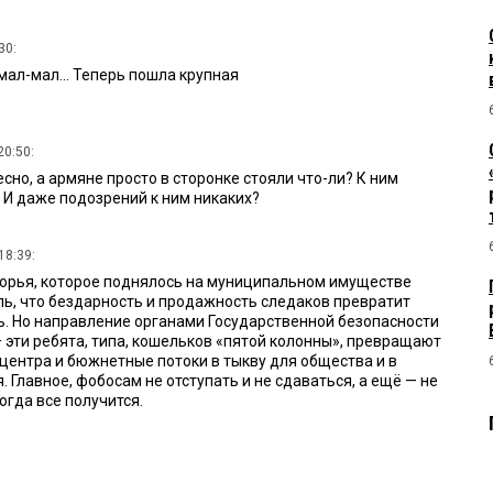
30:
ал-мал... Теперь пошла крупная
20:50:
сно, а армяне просто в сторонке стояли что-ли? К ним
 И даже подозрений к ним никаких?
18:39:
 ворья, которое поднялось на муниципальном имуществе
ль, что бездарность и продажность следаков превратит
ль. Но направление органами Государственной безопасности
 эти ребята, типа, кошельков «пятой колонны», превращают
центра и бюжнетные потоки в тыкву для общества и в
. Главное, фобосам не отступать и не сдаваться, а ещё — не
огда все получится.
8:06:
и АО Омскавтодор фактически госпредприятие, тоСтройсервис