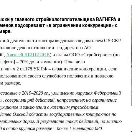
ски у главного стройналогоплательщика ВАГНЕРА и
енов подозревают «в ограничении конкуренции» с
змере.
кной деятельности контрразведчиков следователем СУ СКР
головное дело в отношении гендиректора АО
ЮЛ,
Алексей ШИПИЛОВ
) и главы ООО «Стройсервис» (по
а фото] – 70% доли компании). Пока дело
и «в» ч.2 ст.178 УК РФ – ограничение конкуренции, если
пользованием своего служебного положения и повлекло
м размере.
реваемые в 2019–2020 гг., умышленно нарушая Федеральный
», совершили ряд действий, направленных на ограничение
аукционов и заключении с казенным учреждением
йства Омской области» государственных контрактов по
обильных дорог. В результате таких действий, по мнению
д в особо крупном размере – более 1 миллиарда 680