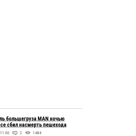
ль большегруза MAN ночью
ссе сбил насмерть пешехода
 11:00
2
1484