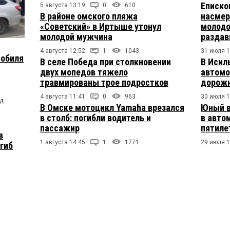
Еписко
5 августа 13:19
0
610
В районе омского пляжа
насмер
«Советский» в Иртыше утонул
молодо
молодой мужчина
раздав
4 августа 12:52
1
1043
31 июля 1
мобиля
В селе Победа при столкновении
В Исил
двух мопедов тяжело
автомо
травмированы трое подростков
дорожн
4 августа 11:41
0
963
30 июля 1
од
В Омске мотоцикл Yamaha врезался
Юный в
в столб: погибли водитель и
в авто
пассажир
пятиле
в
1 августа 14:45
1
1771
29 июля 1
огиб