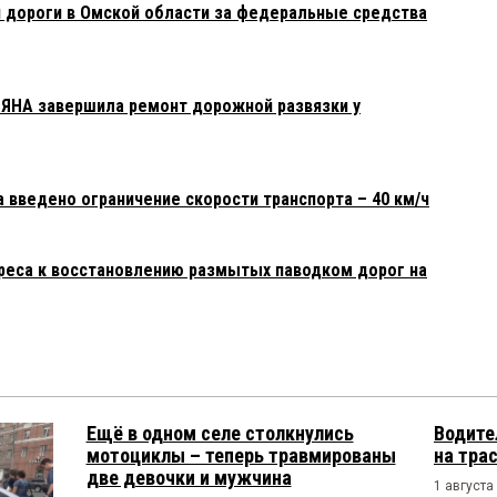
 дороги в Омской области за федеральные средства
ЯНА завершила ремонт дорожной развязки у
 введено ограничение скорости транспорта – 40 км/ч
ереса к восстановлению размытых паводком дорог на
Ещё в одном селе столкнулись
Водите
мотоциклы – теперь травмированы
на тра
две девочки и мужчина
1 августа