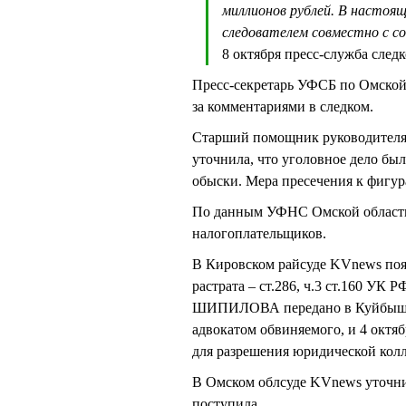
миллионов рублей. В настоя
следователем совместно с 
8 октября пресс-служба следк
Пресс-секретарь УФСБ по Омско
за комментариями в следком.
Старший помощник руководител
уточнила, что уголовное дело был
обыски. Мера пресечения к фигур
По данным УФНС Омской области
налогоплательщиков.
В Кировском райсуде KVnews поя
растрата – ст.286, ч.3 ст.160 УК
ШИПИЛОВА передано в Куйбышевс
адвокатом обвиняемого, и 4 октя
для разрешения юридической кол
В Омском облсуде KVnews уточнил
поступила.