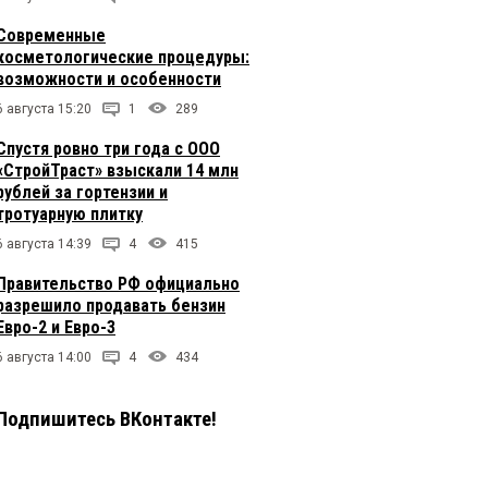
Современные
косметологические процедуры:
возможности и особенности
6 августа 15:20
1
289
Спустя ровно три года с ООО
«СтройТраст» взыскали 14 млн
рублей за гортензии и
тротуарную плитку
6 августа 14:39
4
415
Правительство РФ официально
разрешило продавать бензин
Евро-2 и Евро-3
6 августа 14:00
4
434
Подпишитесь ВКонтакте!