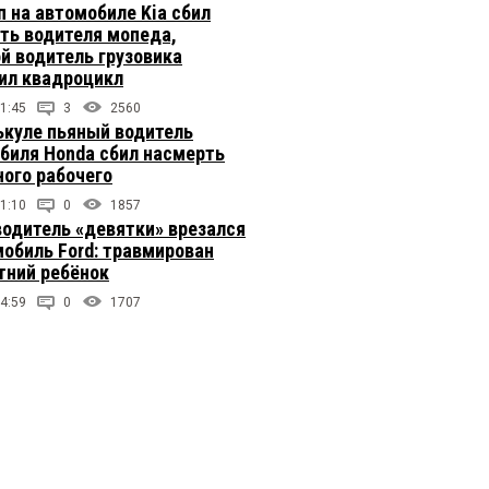
п на автомобиле Kia сбил
ть водителя мопеда,
й водитель грузовика
ил квадроцикл
1:45
3
2560
ькуле пьяный водитель
биля Honda сбил насмерть
ого рабочего
1:10
0
1857
одитель «девятки» врезался
мобиль Ford: травмирован
тний ребёнок
4:59
0
1707