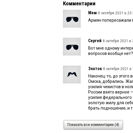
Комментарии
Мем
8 октября 2021 в 23:
Армян попересажали м
Сергей
8 октября 2021 в 
Вот мне одному интере
вопросов вообще нет?
Знаток
8 октября 2021 в 
Наконец-то, до этого
Омска, добрались. Жа
усилия чекистов в но
России взято верное —
усилия федерального 
золотую жилу для себя
брать подношение, и т
Ильич
8 октября 2021 в 1
Показать все комментарии (4)
Это что то новое.Есл