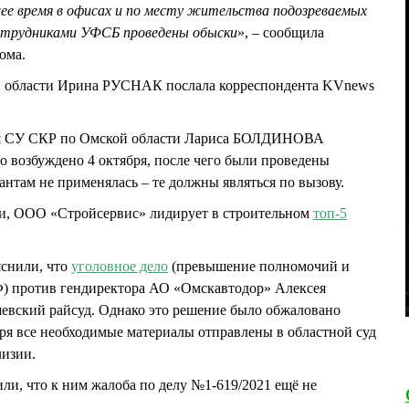
щее время в офисах и по месту жительства подозреваемых
сотрудниками УФСБ проведены обыски
», – сообщила
ома.
й области Ирина РУСНАК послала корреспондента KVnews
я СУ СКР по Омской области Лариса БОЛДИНОВА
о возбуждено 4 октября, после чего были проведены
антам не применялась – те должны являться по вызову.
, ООО «Стройсервис» лидирует в строительном
топ-5
снили, что
уголовное дело
(превышение полномочий и
 РФ) против гендиректора АО «Омскавтодор» Алексея
кий райсуд. Однако это решение было обжаловано
бря все необходимые материалы отправлены в областной суд
лизии.
и, что к ним жалоба по делу №1-619/2021 ещё не