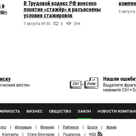
В Трудовой кодекс РФ внесено
компен
 в
понятие «стажёр» и разъяснены
рш»
5 августа
условия стажировок
7 августа 09:30
0
394
иску
Нашли ошибк
рческие вести»
Выделите фрагм
нажмите Ctrl + E
ЖИМОСТЬ
БИЗНЕС
ОБЩЕСТВО
ЗАКОН
НОВОСТИ КОМПАН
 кто
Интервью
Мнения
Рейтинги
Блоги
Архив
Контакты
Стать блогером
Подписка
RSS