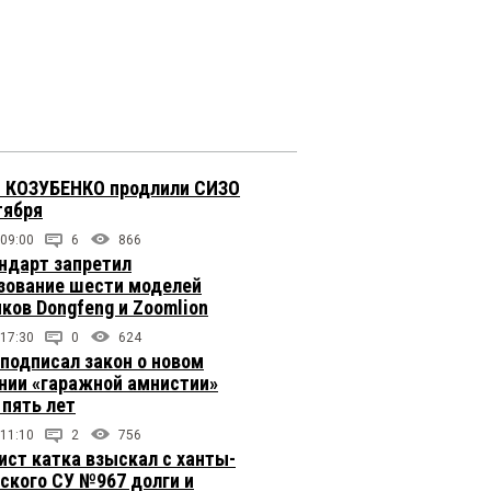
 КОЗУБЕНКО продлили СИЗО
тября
 09:00
6
866
ндарт запретил
зование шести моделей
иков Dongfeng и Zoomlion
 17:30
0
624
подписал закон о новом
нии «гаражной амнистии»
 пять лет
 11:10
2
756
ст катка взыскал с ханты-
ского СУ №967 долги и