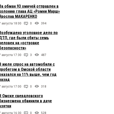
За обман 93 омичей отправлен в
колонию глава АЦ «Ромни Марш»
Ярослав МАКАРЕНКО
7 августа 18:00
0
394
Возбуждено уголовное дело по
ДТП, где были сбиты семь
человек на «островке
безопасности»
7 августа 17:30
3
487
В июле спрос на автомобили с
пробегом в Омской области
оказался на 11% выше, чем год
назад
7 августа 17:00
0
318
В Омске свердловского
бизнесмена обвинили в даче
взятки
7 августа 16:30
0
528