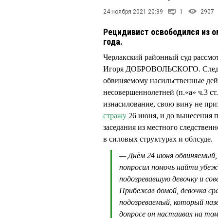
24 ноября 2021 20:39
1
2907
Рецидивист освободился из о
года.
Черлакский районный суд рассмот
Игоря ДОБРОВОЛЬСКОГО. Следов
обвиняемому насильственные дей
несовершеннолетней (п.«а» ч.3 ст
изнасилование, свою вину не пр
стражу
26 июня, и до вынесения п
заседания из местного следствен
в силовых структурах и облсуде.
— Днём 24 июня обвиняемый, 
попросил помочь найти убежав
подозревавшую девочку и сов
Прибежав домой, девочка сра
подозреваемый, который наз
допросе он настаивал на том