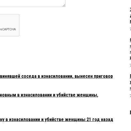
винявшей соседа в изнасиловании, вынесен приговор
новным в изнасиловании и убийстве женщины,
ну в изнасиловании и убийстве женщины 21 год назад