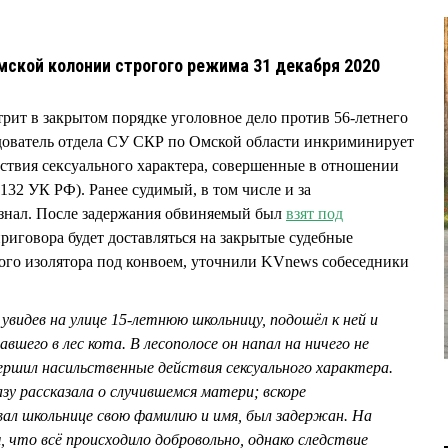
мской колонии строгого режима 31 декабря 2020
рит в закрытом порядке уголовное дело против 56-летнего
атель отдела СУ СКР по Омской области инкриминирует
ствия сексуального характера, совершенные в отношении
.132 УК РФ). Ранее судимый, в том числе и за
изнал. После задержания обвиняемый был
взят под
риговора будет доставляться на закрытые судебные
ного изолятора под конвоем, уточнили KVnews собеседники
увидев на улице 15-летнюю школьницу, подошёл к ней и
шего в лес кота. В лесополосе он напал на ничего не
ершил насильственные действия сексуального характера.
зу рассказала о случившемся матери; вскоре
вал школьнице свою фамилию и имя, был задержан. На
, что всё происходило добровольно, однако следствие