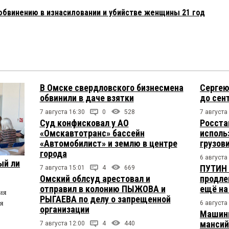
обвинению в изнасиловании и убийстве женщины 21 год
В Омске свердловского бизнесмена
Сергею
обвинили в даче взятки
до сен
7 августа 16:30
0
528
7 августа
Суд конфисковал у АО
Росста
«Омскавтотранс» бассейн
исполь
«Автомобилист» и землю в центре
грузов
города
6 августа
ый ли
ПУТИН 
7 августа 15:01
4
669
Омский облсуд арестовал и
продле
отправил в колонию ПЫЖОВА и
ещё на
ия
РЫГАЕВА по делу о запрещенной
я
6 августа
организации
Машини
мансий
7 августа 12:00
4
440