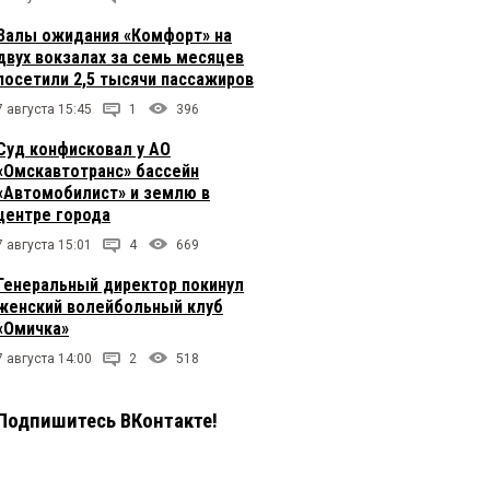
Залы ожидания «Комфорт» на
двух вокзалах за семь месяцев
посетили 2,5 тысячи пассажиров
7 августа 15:45
1
396
Суд конфисковал у АО
«Омскавтотранс» бассейн
«Автомобилист» и землю в
центре города
7 августа 15:01
4
669
Генеральный директор покинул
женский волейбольный клуб
«Омичка»
7 августа 14:00
2
518
Подпишитесь ВКонтакте!