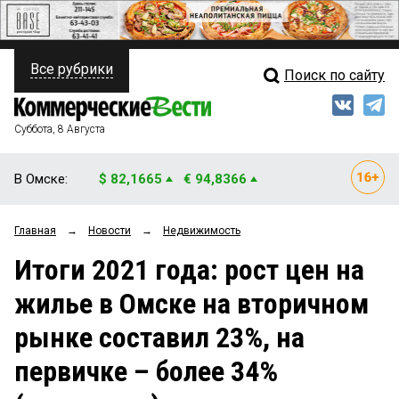
Все рубрики
Поиск по сайту
ПОЛИТИКА
Свежий выпуск
Медиа
ФИНАНСЫ
Суббота, 8 Августа
Кто есть кто
НЕДВИЖИМОСТЬ
В Омске:
$ 82,1665
€ 94,8366
Интервью
БИЗНЕС
Главная
→
Новости
→
Недвижимость
Мнения
ОБЩЕСТВО
Итоги 2021 года: рост цен на
Рейтинги
ЗАКОН
жилье в Омске на вторичном
Блоги
НОВОСТИ КОМПАНИЙ
рынке составил 23%, на
Архив
ПРОИСШЕСТВИЯ
первичке – более 34%