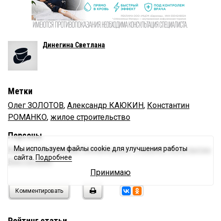
Динегина Светлана
Метки
Олег ЗОЛОТОВ
,
Александр КАЮКИН
,
Константин
РОМАНКО
,
жилое строительство
Персоны
Мы используем файлы cookie для улучшения работы
Каюкин Александр Геннадьевич
,
Романко Константин
сайта.
Подробнее
Викторович
Принимаю
Комментировать
Рейтинг статьи