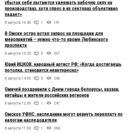
убыток себе пытаются удержать рабочую силу на
производствах, хотя спрос в их секторах объективно
падает»
8 августа 16:45
1
191
В Омске остро встал запрос на площадки для
мероприятий – нужно что-то кроме Любинского
проспекта
8 августа 15:30
0
357
Юрий ИЦКОВ, народный артист РФ: «Когда достигаешь
потолка, становится неинтересно»
8 августа 14:00
0
246
Омичей поздравили с Днем города белорусы, казахи,
китайцы и жители российских регионов
8 августа 12:30
1
247
Омское УФНС: наследники могут вернуть переплату по
налогам наследодателя
8 августа 11:00
1
358