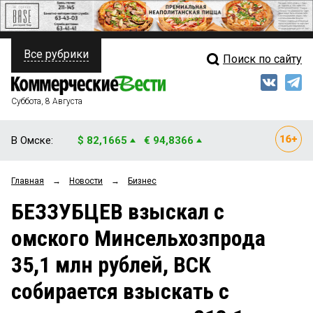
Все рубрики
Поиск по сайту
ПОЛИТИКА
Свежий выпуск
Медиа
ФИНАНСЫ
Суббота, 8 Августа
Кто есть кто
НЕДВИЖИМОСТЬ
В Омске:
$ 82,1665
€ 94,8366
Интервью
БИЗНЕС
Главная
→
Новости
→
Бизнес
Мнения
ОБЩЕСТВО
БЕЗЗУБЦЕВ взыскал с
Рейтинги
ЗАКОН
омского Минсельхозпрода
Блоги
НОВОСТИ КОМПАНИЙ
35,1 млн рублей, ВСК
Архив
ПРОИСШЕСТВИЯ
собирается взыскать с