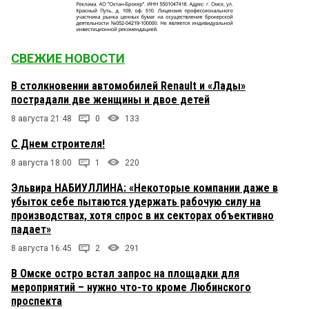
СВЕЖИЕ НОВОСТИ
В столкновении автомобилей Renault и «Лады»
пострадали две женщины и двое детей
8 августа 21:48
0
133
С Днем строителя!
8 августа 18:00
1
220
Эльвира НАБИУЛЛИНА: «Некоторые компании даже в
убыток себе пытаются удержать рабочую силу на
производствах, хотя спрос в их секторах объективно
падает»
8 августа 16:45
2
291
В Омске остро встал запрос на площадки для
мероприятий – нужно что-то кроме Любинского
проспекта