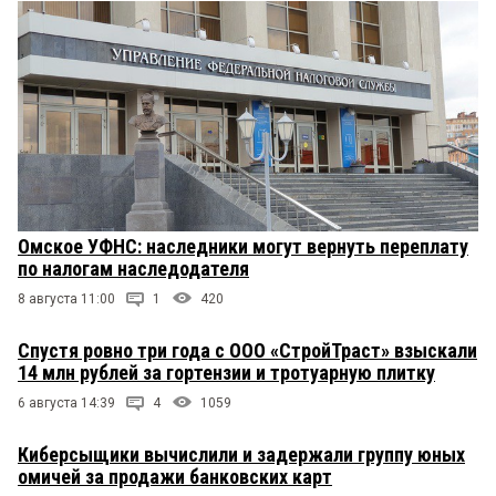
Омское УФНС: наследники могут вернуть переплату
по налогам наследодателя
8 августа 11:00
1
420
Спустя ровно три года с ООО «СтройТраст» взыскали
14 млн рублей за гортензии и тротуарную плитку
6 августа 14:39
4
1059
Киберсыщики вычислили и задержали группу юных
омичей за продажи банковских карт