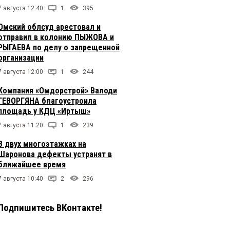
7 августа 12:40
1
395
Омский облсуд арестовал и
отправил в колонию ПЫЖОВА и
РЫГАЕВА по делу о запрещенной
организации
7 августа 12:00
1
244
Компания «Омдорстрой» Валоди
ГЕВОРГЯНА благоустроила
площадь у КДЦ «Иртыш»
7 августа 11:20
1
239
В двух многоэтажках на
Шаронова дефекты устранят в
ближайшее время
7 августа 10:40
2
296
Подпишитесь ВКонтакте!