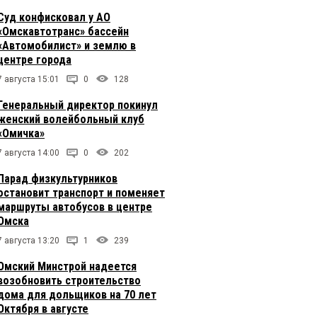
Суд конфисковал у АО
«Омскавтотранс» бассейн
«Автомобилист» и землю в
центре города
7 августа 15:01
0
128
Генеральный директор покинул
женский волейбольный клуб
«Омичка»
7 августа 14:00
0
202
Парад физкультурников
остановит транспорт и поменяет
маршруты автобусов в центре
Омска
7 августа 13:20
1
239
Омский Минстрой надеется
возобновить строительство
дома для дольщиков на 70 лет
Октября в августе