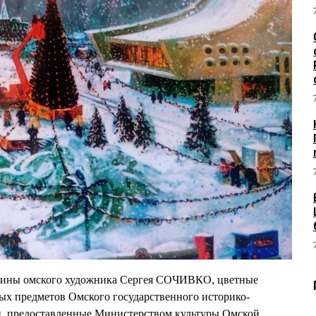
тины омского художника Сергея СОЧИВКО, цветные
х предметов Омского государственного историко-
ии, предоставленные Министерством культуры Омской