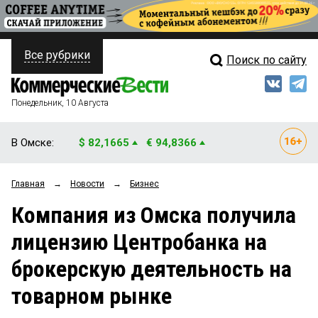
Все рубрики
Поиск по сайту
ПОЛИТИКА
Свежий выпуск
Медиа
ФИНАНСЫ
Понедельник, 10 Августа
Кто есть кто
НЕДВИЖИМОСТЬ
В Омске:
$ 82,1665
€ 94,8366
Интервью
БИЗНЕС
Главная
→
Новости
→
Бизнес
Мнения
ОБЩЕСТВО
Компания из Омска получила
Рейтинги
ЗАКОН
лицензию Центробанка на
Блоги
НОВОСТИ КОМПАНИЙ
брокерскую деятельность на
Архив
ПРОИСШЕСТВИЯ
товарном рынке