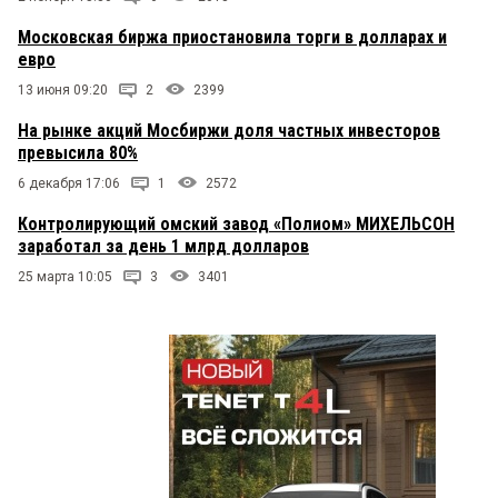
Московская биржа приостановила торги в долларах и
евро
13 июня 09:20
2
2399
На рынке акций Мосбиржи доля частных инвесторов
превысила 80%
6 декабря 17:06
1
2572
Контролирующий омский завод «Полиом» МИХЕЛЬСОН
заработал за день 1 млрд долларов
25 марта 10:05
3
3401