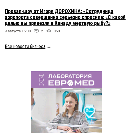
Провал-шоу от Игоря ДОРОХИНА: «Сотрудница
аэропорта совершенно серьезно спросила: «С какой
целью вы привезли в Канаду мертвую рыбу?»
9 августа 15:00
2
853
Все новости бизнеса
→