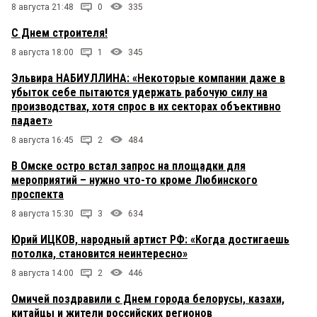
8 августа 21:48
0
335
С Днем строителя!
8 августа 18:00
1
345
Эльвира НАБИУЛЛИНА: «Некоторые компании даже в
убыток себе пытаются удержать рабочую силу на
производствах, хотя спрос в их секторах объективно
падает»
8 августа 16:45
2
484
В Омске остро встал запрос на площадки для
мероприятий – нужно что-то кроме Любинского
проспекта
8 августа 15:30
3
634
Юрий ИЦКОВ, народный артист РФ: «Когда достигаешь
потолка, становится неинтересно»
8 августа 14:00
2
446
Омичей поздравили с Днем города белорусы, казахи,
китайцы и жители российских регионов