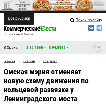
Все рубрики
Поиск по сайту
ПОЛИТИКА
Свежий выпуск
Медиа
ФИНАНСЫ
Воскресенье, 9 Августа
Кто есть кто
НЕДВИЖИМОСТЬ
В Омске:
$ 82,1665
€ 94,8366
Интервью
БИЗНЕС
Главная
→
Новости
→
Общество
Мнения
ОБЩЕСТВО
Омская мэрия отменяет
Рейтинги
ЗАКОН
новую схему движения по
Блоги
НОВОСТИ КОМПАНИЙ
кольцевой развязке у
Архив
ПРОИСШЕСТВИЯ
Ленинградского моста