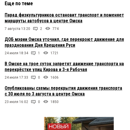
Еще по теме
Парад физкультурников остановит транспорт и поменяет
маршруты автобусов в центре Омска
7 августа 13:20
2
774
ДОБ мэрии Омска уточнил, где перекроют движение для
празднования Дня Крещения Руси
24 июля 18:34
1
1721
В Омске на трое суток запретят движение транспорта на
перекрёстке улиц Кирова и 3-я Рабочая
24 июля 17:33
0
1606
Опубликованы схемы перекрытия движения транспорта
с 30 июля по 3 августа в центре Омска
23 июля 16:02
0
1850