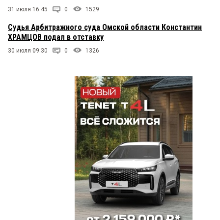
31 июля 16:45
0
1529
Омич
30 мая 2023 в 14:48:
Судья Арбитражного суда Омской области Константин
Мимо проходил, а случайно мимо проходил
ХРАМЦОВ подал в отставку
Гаишник с приборчиком? А с лексикой и
поведением там каждого второго можно на
30 июля 09:30
0
1326
солнышко…
Врут
30 мая 2023 в 14:39:
Не в ту сторону посмотрела.
Партизан
30 мая 2023 в 12:52:
Вопросов больше, чем ответов. Очень хотелось
бы подробностей.
мимо проходил
30 мая 2023 в 12:52:
Случай и впрямь интересный. Говорят слуга
фемиды вела процесс, будучи под мухой. И не
сильно ограничивала себя в лексике. Врут
наверное