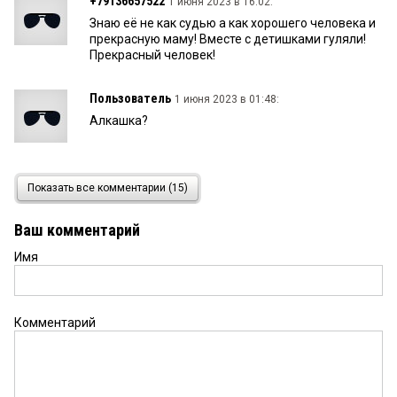
+79136657522
1 июня 2023 в 16:02:
Знаю её не как судью а как хорошего человека и
прекрасную маму! Вместе с детишками гуляли!
Прекрасный человек!
Пользователь
1 июня 2023 в 01:48:
Алкашка?
Пацак России
31 мая 2023 в 13:45:
Показать все комментарии (15)
Константину. Уровню профессионализма как раз
дана оценка (судья уволена), о чём изложено в
Ваш комментарий
настоящей статье. Никакое образовательное
учреждение, если студент учиться за деньги, не
Имя
отчислит студента за неуспеваемость, а будет
тянуть его до выпуска. Не зря в статье упомянуто
наименование учебного заведения, где училась
судья.
Комментарий
Алексей
31 мая 2023 в 12:32:
Не знаю, я к ней регулярно ходил. Бывало долго