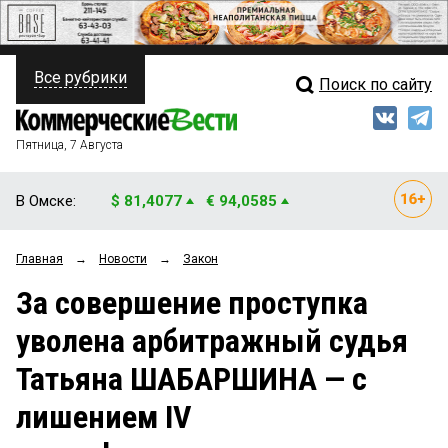
Все рубрики
Поиск по сайту
ПОЛИТИКА
Свежий выпуск
Медиа
ФИНАНСЫ
Пятница, 7 Августа
Кто есть кто
НЕДВИЖИМОСТЬ
В Омске:
$ 81,4077
€ 94,0585
Интервью
БИЗНЕС
Главная
→
Новости
→
Закон
Мнения
ОБЩЕСТВО
За совершение проступка
Рейтинги
ЗАКОН
уволена арбитражный судья
Блоги
НОВОСТИ КОМПАНИЙ
Татьяна ШАБАРШИНА — с
Архив
ПРОИСШЕСТВИЯ
лишением IV