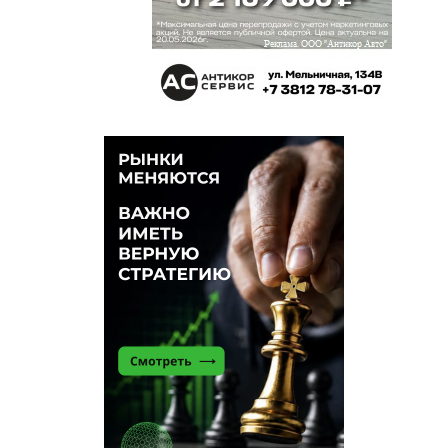
Впрок
30 мая 2023 в 11:49:
А кто знает за что турнули? Это ведь нонсенс
Пацак России
30 мая 2023 в 10:03:
«Негосударственное образовательное
учреждение Омский юридический институт».
Образование за деньги. Отсюда
соответствующий уровень профессионализма.
Страна купленных дипломов.
Оммчу
29 мая 2023 в 23:48:
А кто такие Виталина и Виктория?
Оммч
29 мая 2023 в 23:05:
Сладкой парочке Виталине и Виктории пусть
спасибо скажет.