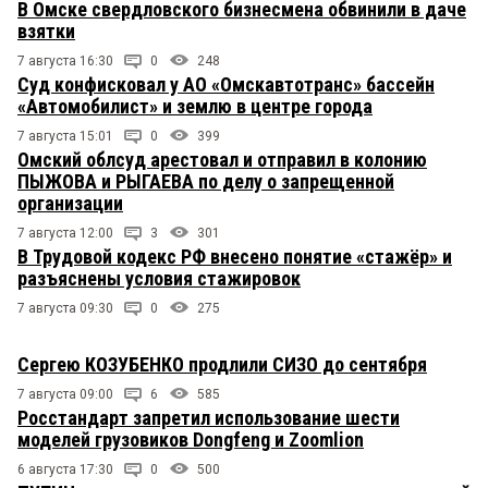
В Омске свердловского бизнесмена обвинили в даче
взятки
7 августа 16:30
0
248
Суд конфисковал у АО «Омскавтотранс» бассейн
«Автомобилист» и землю в центре города
7 августа 15:01
0
399
Омский облсуд арестовал и отправил в колонию
ПЫЖОВА и РЫГАЕВА по делу о запрещенной
организации
7 августа 12:00
3
301
В Трудовой кодекс РФ внесено понятие «стажёр» и
разъяснены условия стажировок
7 августа 09:30
0
275
Сергею КОЗУБЕНКО продлили СИЗО до сентября
7 августа 09:00
6
585
Росстандарт запретил использование шести
моделей грузовиков Dongfeng и Zoomlion
6 августа 17:30
0
500