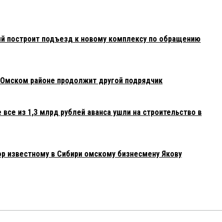
й построит подъезд к новому комплексу по обращению
в Омском районе продолжит другой подрядчик
 все из 1,3 млрд рублей аванса ушли на строительство в
р известному в Сибири омскому бизнесмену Якову