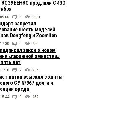
 КОЗУБЕНКО продлили СИЗО
тября
 09:00
8
1091
ндарт запретил
зование шести моделей
иков Dongfeng и Zoomlion
 17:30
0
750
подписал закон о новом
нии «гаражной амнистии»
 пять лет
 11:10
2
884
ст катка взыскал с ханты-
ского СУ №967 долги и
сации вреда
 15:44
0
952