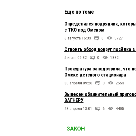
Еще по теме
Определился подрядчик, которы
с ТКО под Омском
5 августа 16:33
0
3727
Строить обход вокруг посёлка 
5 июня 09:32
0
1832
Прокуратура заподозрила, что не
Омске детского стационара
30 апреля 09:26
0
2553
Вынесен обвинительный пригово
ВАГНЕРУ
23 апреля 13:01
6
4405
ЗАКОН