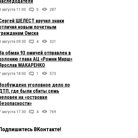
наследодателя
8 августа 11:00
0
287
Сергей ШЕЛЕСТ вручил знаки
отличия новым почетным
гражданам Омска
8 августа 09:30
4
321
За обман 93 омичей отправлен в
колонию глава АЦ «Ромни Марш»
Ярослав МАКАРЕНКО
7 августа 18:00
1
573
Возбуждено уголовное дело по
ДТП, где были сбиты семь
человек на «островке
безопасности»
7 августа 17:30
4
769
Подпишитесь ВКонтакте!