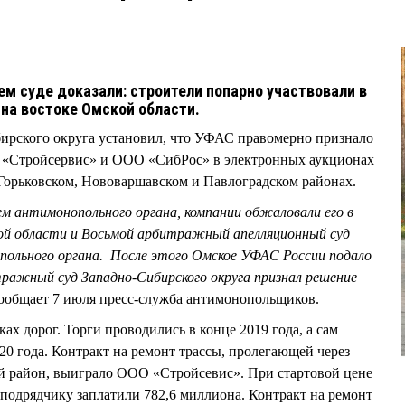
м суде доказали: строители попарно участвовали в
 на востоке Омской области.
рского округа установил, что УФАС правомерно признало
 «Стройсервис» и ООО «СибРос» в электронных аукционах
 Горьковском, Нововаршавском и Павлоградском районах.
ем антимонопольного органа, компании обжаловали его в
ой области и Восьмой арбитражный апелляционный суд
ольного органа. После этого Омское УФАС России подало
ражный суд Западно-Сибирского округа признал решение
сообщает 7 июля пресс-служба антимонопольщиков.
тках дорог. Торги проводились в конце 2019 года, а сам
20 года. Контракт на ремонт трассы, пролегающей через
 район, выиграло ООО «Стройсевис». При стартовой цене
 подрядчику заплатили 782,6 миллиона. Контракт на ремонт