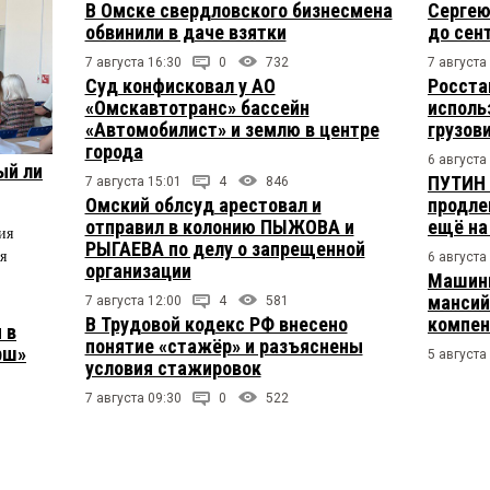
В Омске свердловского бизнесмена
Сергею
обвинили в даче взятки
до сен
7 августа 16:30
0
732
7 августа
Суд конфисковал у АО
Росста
«Омскавтотранс» бассейн
исполь
«Автомобилист» и землю в центре
грузов
города
6 августа
ый ли
ПУТИН 
7 августа 15:01
4
846
Омский облсуд арестовал и
продле
отправил в колонию ПЫЖОВА и
ещё на
ия
РЫГАЕВА по делу о запрещенной
я
6 августа
организации
Машини
мансий
7 августа 12:00
4
581
В Трудовой кодекс РФ внесено
компен
 в
понятие «стажёр» и разъяснены
рш»
5 августа
условия стажировок
7 августа 09:30
0
522