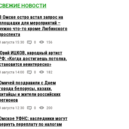
СВЕЖИЕ НОВОСТИ
В Омске остро встал запрос на
площадки для мероприятий –
нужно что-то кроме Любинского
проспекта
8 августа 15:30
0
156
Юрий ИЦКОВ, народный артист
РФ: «Когда достигаешь потолка,
становится неинтересно»
8 августа 14:00
0
182
Омичей поздравили с Днем
города белорусы, казахи,
китайцы и жители российских
регионов
8 августа 12:30
0
200
Омское УФНС: наследники могут
вернуть переплату по налогам