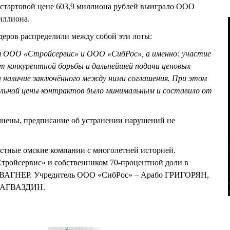
 стартовой цене 603,9 миллиона рублей выиграло ООО
иллиона.
деров распределили между собой эти лоты:
я ООО «Стройсервис» и ООО «СибРос», а именно: участие
от конкурентной борьбы и дальнейшей подачи ценовых
 наличие заключённого между ними соглашения. При этом
льной цены контрактов было минимальным и составило от
лнены, предписание об устранении нарушений не
стные омские компании с многолетней историей.
ройсервис» и собственником 70-процентной доли в
ов ВАГНЕР. Учредитель ООО «СибРос» – Арабо ГРИГОРЯН,
р ЗАГВАЗДИН.