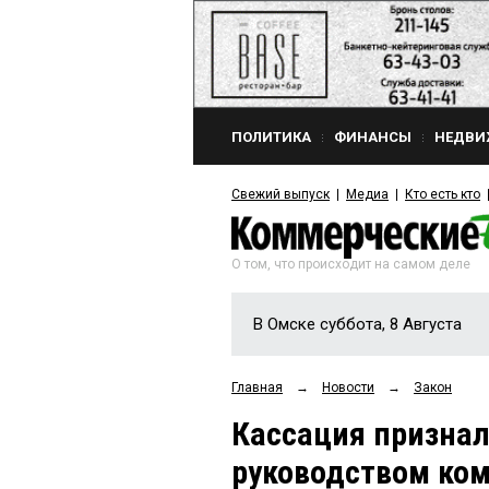
ПОЛИТИКА
ФИНАНСЫ
НЕДВИ
Свежий выпуск
Медиа
Кто есть кто
О том, что происходит на самом деле
В Омске суббота, 8 Августа
Главная
→
Новости
→
Закон
Кассация признал
руководством ком