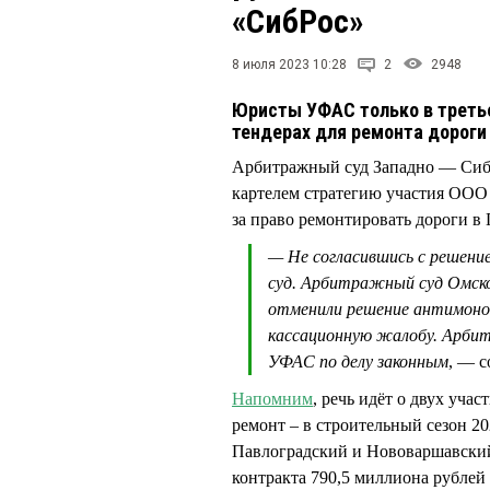
«СибРос»
8 июля 2023 10:28
2
2948
Юристы УФАС только в третье
тендерах для ремонта дороги
Арбитражный суд Западно — Сиби
картелем стратегию участия ООО
за право ремонтировать дороги в
— Не согласившись с решени
суд. Арбитражный суд Омск
отменили решение антимоноп
кассационную жалобу. Арбит
УФАС по делу законным
, — 
Напомним
, речь идёт о двух учас
ремонт – в строительный сезон 20
Павлоградский и Нововаршавский
контракта 790,5 миллиона рублей