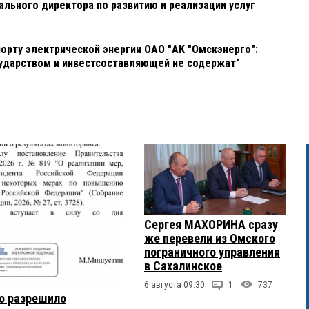
ального директора по развитию и реализации услуг
орту электрической энергии ОАО "АК "Омскэнерго":
ударством и инвестсоставляющей не содержат"
Сергея МАХОРИНА сразу
же перевели из Омского
пограничного управления
в Сахалинское
6 августа 09:30
1
737
о разрешило