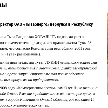
вы
иректор ОАО «Тываэнерго» вернулся в Республику
ублики Тыва Владислав ХОВАЛЫГА подписал указ о
сти заместителя председателя правительства Тувы 53-
ем, что согласно Конституции республики 2001 года
 и «Тува» равнозначны).
бщении правительства Тувы. ЛУКИН
«занимался вопросами
гии, взаимодействия с участниками рынка электрической
ми, организацией строительства новых объектов
зисных программ на предприятиях»
.
2008 году «Коммерческим вестям» сам Олег Николаевич, он
ороде Омске. Вместе с родителями жил некоторое время в
ил в городе Калачинске Омской области, где его отец 15
одских электрических сетей.