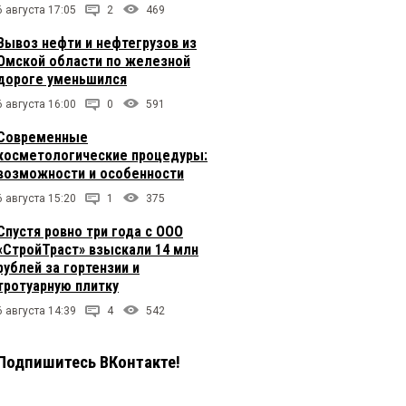
6 августа 17:05
2
469
Вывоз нефти и нефтегрузов из
Омской области по железной
дороге уменьшился
6 августа 16:00
0
591
Современные
косметологические процедуры:
возможности и особенности
6 августа 15:20
1
375
Спустя ровно три года с ООО
«СтройТраст» взыскали 14 млн
рублей за гортензии и
тротуарную плитку
6 августа 14:39
4
542
Подпишитесь ВКонтакте!