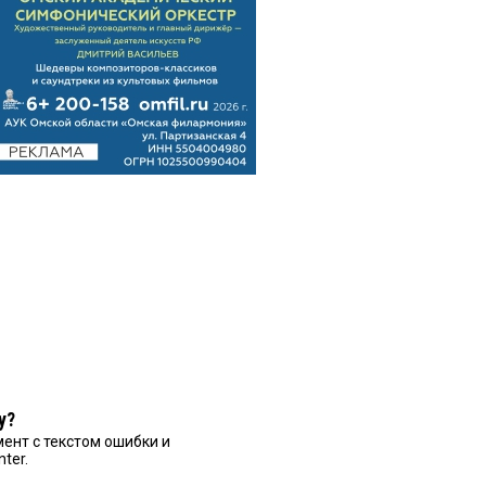
у?
ент с текстом ошибки и
nter.