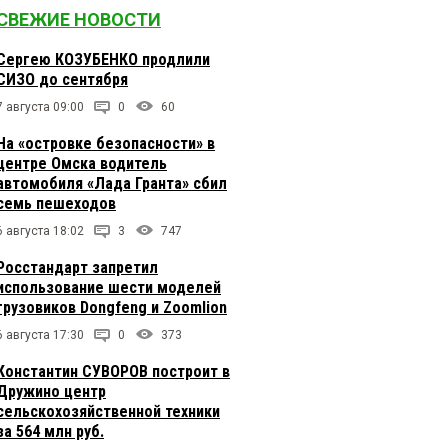
СВЕЖИЕ НОВОСТИ
Сергею КОЗУБЕНКО продлили
СИЗО до сентября
7 августа 09:00
0
60
На «островке безопасности» в
центре Омска водитель
автомобиля «Лада Гранта» сбил
семь пешеходов
6 августа 18:02
3
747
Росстандарт запретил
использование шести моделей
грузовиков Dongfeng и Zoomlion
6 августа 17:30
0
373
Константин СУВОРОВ построит в
Дружино центр
сельскохозяйственной техники
за 564 млн руб.