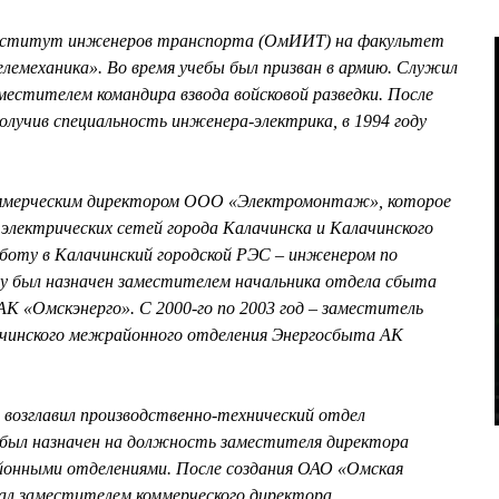
 институт инженеров транспорта (ОмИИТ) на факультет
емеханика». Во время учебы был призван в армию. Служил
аместителем командира взвода войсковой разведки. После
 получив специальность инженера-электрика, в 1994 году
коммерческим директором ООО «Электромонтаж», которое
электрических сетей города Калачинска и Калачинского
работу в Калачинский городской РЭС – инженером по
оду был назначен заместителем начальника отдела сбыта
К «Омскэнерго». С 2000-го по 2003 год – заместитель
лачинского межрайонного отделения Энергосбыта АК
, возглавил производственно-технический отдел
а был назначен на должность заместителя директора
йонными отделениями. После создания ОАО «Омская
ал заместителем коммерческого директора.