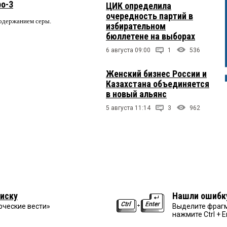
ро-3
ЦИК определила
очередность партий в
содержанием серы.
избирательном
бюллетене на выборах
6 августа 09:00
1
536
Женский бизнес России и
Казахстана объединяется
в новый альянс
5 августа 11:14
3
962
иску
Нашли ошибк
рческие вести»
Выделите фрагм
нажмите Ctrl + E