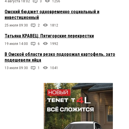
4 августа 18:02
3
1256
Омский бюджет одновременно социальный и
инвестиционный
25 июля 09:30
2
1812
Татьяна КРАВЕЦ: Пятигорские перекрестки
19 июля 14:00
6
1992
В Омской области резко подорожал картофель, зато
подешевели яйца
13 июля 09:30
1
1041