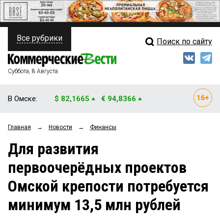
Все рубрики
Поиск по сайту
ПОЛИТИКА
Свежий выпуск
Медиа
ФИНАНСЫ
Суббота, 8 Августа
Кто есть кто
НЕДВИЖИМОСТЬ
В Омске:
$ 82,1665
€ 94,8366
Интервью
БИЗНЕС
Главная
→
Новости
→
Финансы
Мнения
ОБЩЕСТВО
Для развития
Рейтинги
ЗАКОН
первоочерёдных проектов
Блоги
НОВОСТИ КОМПАНИЙ
Омской крепости потребуется
Архив
ПРОИСШЕСТВИЯ
минимум 13,5 млн рублей