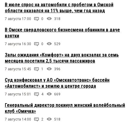
В июле спрос на автомобили с пробегом в Омской
области оказался на 11% выше, чем год назад
7 августа 17:00
0
318
В Омске свердловского бизнесмена обвинили в даче
взятки
7 августа 16:30
0
529
Залы ожидания «Комфорт» на двух вокзалах за семь
месяцев посетили 2,5 тысячи пассажиров
7 августа 15:45
1
396
Суд конфисковал у АО «Омскавтотранс» бассейн
«Автомобилист» и землю в центре города
7 августа 15:01
4
669
Генеральный директор покинул женский волейбольный
клуб «Омичка»
7 августа 14:00
2
518