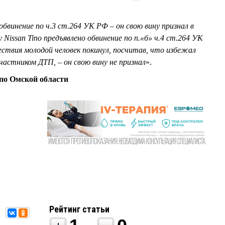
винение по ч.3 ст.264 УК РФ – он свою вину признал в
Nissan Tino предъявлено обвинение по п.«б» ч.4 ст.264 УК
ствия молодой человек покинул, посчитав, что избежал
частником ДТП, – он свою вину не признал
».
о Омской области
Рейтинг статьи