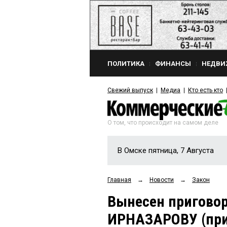
ПОЛИТИКА
ФИНАНСЫ
НЕДВИ
Свежий выпуск
Медиа
Кто есть кто
О том, что происходит на самом деле
В Омске пятница, 7 Августа
Главная
→
Новости
→
Закон
Вынесен пригово
ИРНАЗАРОВУ (при