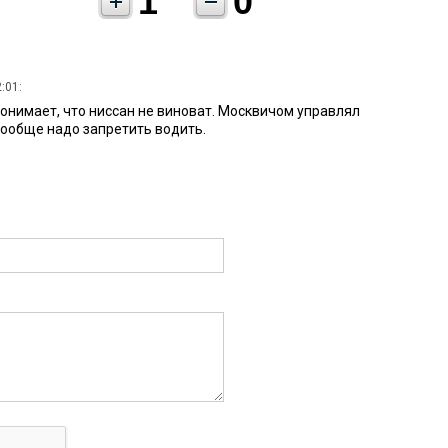
1
0
:01:
понимает, что ниссан не виноват. Москвичом управлял
вообще надо запретить водить.