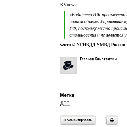
KVnews:
«
Водителю ИЖ предъявлено об
полном объёме. Управлявшему 
РФ, поскольку место происше
столкновения и не является у
Фото © УГИБДД УМВД России п
Глазьев Константин
Метки
ДТП
Комментировать