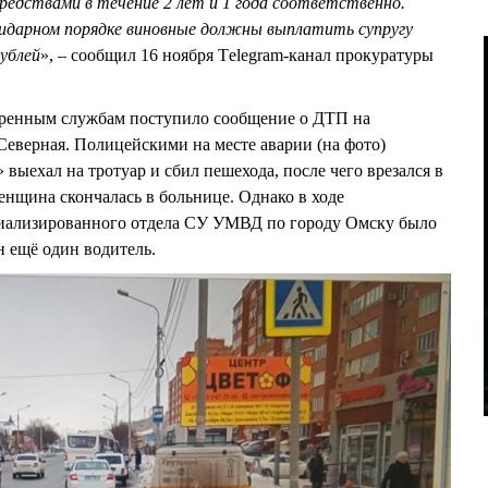
едствами в течение 2 лет и 1 года соответственно.
лидарном порядке виновные должны выплатить супругу
ублей
», – сообщил 16 ноября Тelegram-канал прокуратуры
кстренным службам поступило сообщение о ДТП на
Северная. Полицейскими на месте аварии (на фото)
выехал на тротуар и сбил пешехода, после чего врезался в
нщина скончалась в больнице. Однако в ходе
циализированного отдела СУ УМВД по городу Омску было
н ещё один водитель.