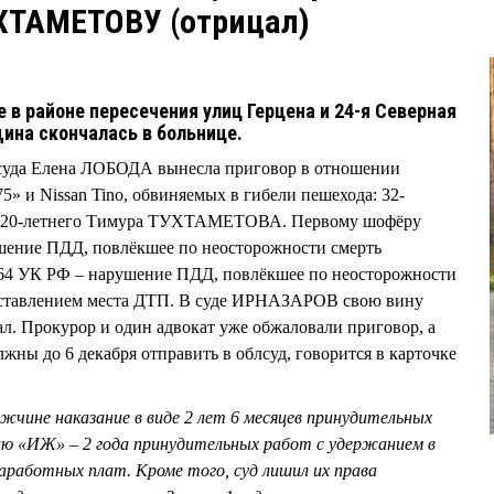
УХТАМЕТОВУ (отрицал)
 в районе пересечения улиц Герцена и 24-я Северная
ина скончалась в больнице.
 суда Елена ЛОБОДА вынесла приговор в отношении
» и Nissan Tino, обвиняемых в гибели пешехода: 32-
 20-летнего Тимура ТУХТАМЕТОВА. Первому шофёру
ушение ПДД, повлёкшее по неосторожности смерть
т.264 УК РФ – нарушение ПДД, повлёкшее по неосторожности
 оставлением места ДТП. В суде ИРНАЗАРОВ свою вину
 Прокурор и один адвокат уже обжаловали приговор, а
жны до 6 декабря отправить в облсуд, говорится в карточке
жчине наказание в виде 2 лет 6 месяцев принудительных
лю «ИЖ» – 2 года принудительных работ с удержанием в
заработных плат. Кроме того, суд лишил их права