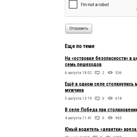
Отправить
Еще по теме
На «островке безопасности» в ц
семь пешеходов
6 августа 18:02
2
536
Ещё в одном селе столкнулись 
мужчина
5 августа 13:19
0
618
В селе Победа при столкновени
4 августа 11:41
0
965
Юный водитель «девятки» вреза