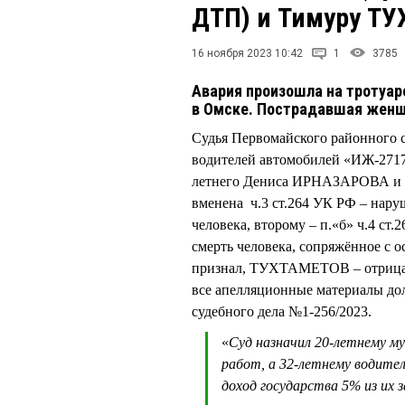
ДТП) и Тимуру Т
16 ноября 2023 10:42
1
3785
Авария произошла на тротуаре
в Омске. Пострадавшая женщ
Судья Первомайского районного
водителей автомобилей «ИЖ-27175
летнего Дениса ИРНАЗАРОВА и
вменена ч.3 ст.264 УК РФ – нар
человека, второму – п.«б» ч.4 с
смерть человека, сопряжённое с
признал, ТУХТАМЕТОВ – отрицал.
все апелляционные материалы дол
судебного дела №1-256/2023.
«
Суд назначил 20-летнему му
работ, а 32-летнему водите
доход государства 5% из их 