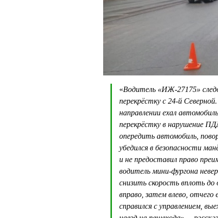
«
Водитель «ИЖ-27175» следов
перекрёстку с 24-й Северной.
направлении ехал автомобиль
перекрёстку в нарушение ПДД
опередить автомобиль, повор
убедился в безопасности ман
и не предоставил право преи
водитель мини-фургона неве
снизить скорость вплоть до 
вправо, затем влево, отчего
справился с управлением, вы
наезд на пешехода
», – расс