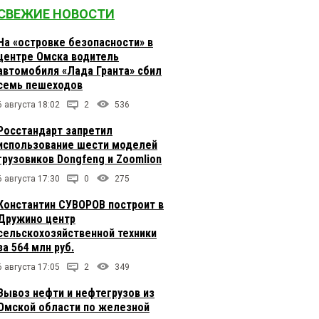
СВЕЖИЕ НОВОСТИ
На «островке безопасности» в
центре Омска водитель
автомобиля «Лада Гранта» сбил
семь пешеходов
6 августа 18:02
2
536
Росстандарт запретил
использование шести моделей
грузовиков Dongfeng и Zoomlion
6 августа 17:30
0
275
Константин СУВОРОВ построит в
Дружино центр
сельскохозяйственной техники
за 564 млн руб.
6 августа 17:05
2
349
Вывоз нефти и нефтегрузов из
Омской области по железной