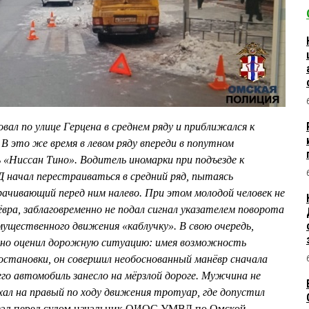
ал по улице Герцена в среднем ряду и приближался к
 В это же время в левом ряду впереди в попутном
 «Ниссан Тино». Водитель иномарки при подъезде к
 начал перестраиваться в средний ряд, пытаясь
ачивающий перед ним налево. При этом молодой человек не
ёвра, заблаговременно не подал сигнал указателем поворота
мущественного движения «каблучку». В свою очередь,
рно оценил дорожную ситуацию: имея возможность
остановки, он совершил необоснованный манёвр сначала
 его автомобиль занесло на мёрзлой дороге. Мужчина не
ехал на правый по ходу движения тротуар, где допустил
казал перед судом начальник ОИОС УМВД по Омской