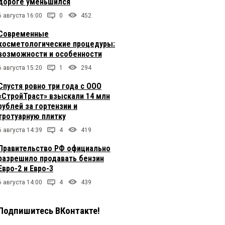
дороге уменьшился
6 августа 16:00
0
452
Современные
косметологические процедуры:
возможности и особенности
6 августа 15:20
1
294
Спустя ровно три года с ООО
«СтройТраст» взыскали 14 млн
рублей за гортензии и
тротуарную плитку
6 августа 14:39
4
419
Правительство РФ официально
разрешило продавать бензин
Евро-2 и Евро-3
6 августа 14:00
4
439
Подпишитесь ВКонтакте!