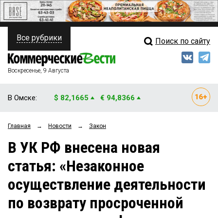
Все рубрики
Поиск по сайту
ПОЛИТИКА
Свежий выпуск
Медиа
ФИНАНСЫ
Воскресенье, 9 Августа
Кто есть кто
НЕДВИЖИМОСТЬ
В Омске:
$ 82,1665
€ 94,8366
Интервью
БИЗНЕС
Главная
→
Новости
→
Закон
Мнения
ОБЩЕСТВО
В УК РФ внесена новая
Рейтинги
ЗАКОН
статья: «Незаконное
Блоги
НОВОСТИ КОМПАНИЙ
осуществление деятельности
Архив
ПРОИСШЕСТВИЯ
по возврату просроченной