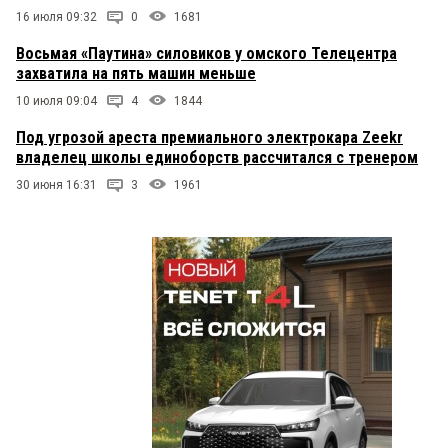
16 июля 09:32
0
1681
Восьмая «Паутина» силовиков у омского Телецентра
захватила на пять машин меньше
10 июля 09:04
4
1844
Под угрозой ареста премиального электрокара Zeekr
владелец школы единоборств рассчитался с тренером
30 июня 16:31
3
1961