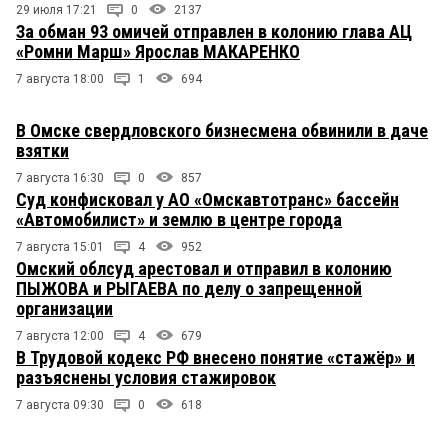
29 июля 17:21
0
2137
За обман 93 омичей отправлен в колонию глава АЦ
«Ромни Марш» Ярослав МАКАРЕНКО
7 августа 18:00
1
694
В Омске свердловского бизнесмена обвинили в даче
взятки
7 августа 16:30
0
857
Суд конфисковал у АО «Омскавтотранс» бассейн
«Автомобилист» и землю в центре города
7 августа 15:01
4
952
Омский облсуд арестовал и отправил в колонию
ПЫЖОВА и РЫГАЕВА по делу о запрещенной
организации
7 августа 12:00
4
679
В Трудовой кодекс РФ внесено понятие «стажёр» и
разъяснены условия стажировок
7 августа 09:30
0
618