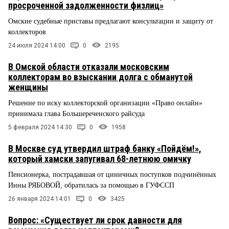
просроченной задолженности физлиц»
Омские судебные приставы предлагают консультации и защиту от
коллекторов
24 июля 2024 14:00
0
2195
В Омской области отказали московским
коллекторам во взыскании долга с обманутой
женщины
Решение по иску коллекторской организации «Право онлайн»
принимала глава Большереченского райсуда
5 февраля 2024 14:30
0
1958
В Москве суд утвердил штраф банку «Пойдём!»,
который хамски запугивал 68-летнюю омичку
Пенсионерка, пострадавшая от циничных поступков подчинённых
Инны РЯБОВОЙ, обратилась за помощью в ГУФССП
26 января 2024 14:01
0
3425
Вопрос: «Существует ли срок давности для