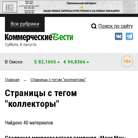
Все рубрики
Поиск по сайту
ПОЛИТИКА
Свежий выпуск
Медиа
ФИНАНСЫ
Суббота, 8 Августа
Кто есть кто
НЕДВИЖИМОСТЬ
В Омске:
$ 82,1665
€ 94,8366
Интервью
БИЗНЕС
Главная
→
Страницы c тегом "коллекторы"
Мнения
ОБЩЕСТВО
Страницы c тегом
Рейтинги
ЗАКОН
"коллекторы"
Блоги
НОВОСТИ КОМПАНИЙ
Архив
Найдено
40
материалов
ПРОИСШЕСТВИЯ
Столичная микрокредитная компания «Мани Мен»
СТИЛЬ ЖИЗНИ