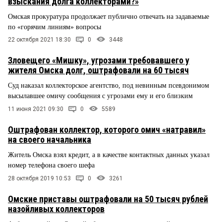
взыскания долга коллекторами?»
Омская прокуратура продолжает публично отвечать на задаваемые
по «горячим линиям» вопросы
22 октября 2021 18:30
0
3448
Зловещего «Мишку», угрозами требовавшего у
жителя Омска долг, оштрафовали на 60 тысяч
Суд наказал коллекторское агентство, под невинным псевдонимом
высылавшее омичу сообщения с угрозами ему и его близким
11 июня 2021 09:30
0
5589
Оштрафован коллектор, которого омич «натравил»
на своего начальника
Житель Омска взял кредит, а в качестве контактных данных указал
номер телефона своего шефа
28 октября 2019 10:53
0
3261
Омские приставы оштрафовали на 50 тысяч рублей
назойливых коллекторов