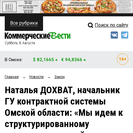
Все рубрики
Поиск по сайту
ПОЛИТИКА
Свежий выпуск
Медиа
ФИНАНСЫ
Суббота, 8 Августа
Кто есть кто
НЕДВИЖИМОСТЬ
В Омске:
$ 82,1665
€ 94,8366
Интервью
БИЗНЕС
Главная
→
Новости
→
Закон
Мнения
ОБЩЕСТВО
Наталья ДОХВАТ, начальник
Рейтинги
ЗАКОН
ГУ контрактной системы
Блоги
НОВОСТИ КОМПАНИЙ
Омской области: «Мы идем к
Архив
ПРОИСШЕСТВИЯ
структурированному