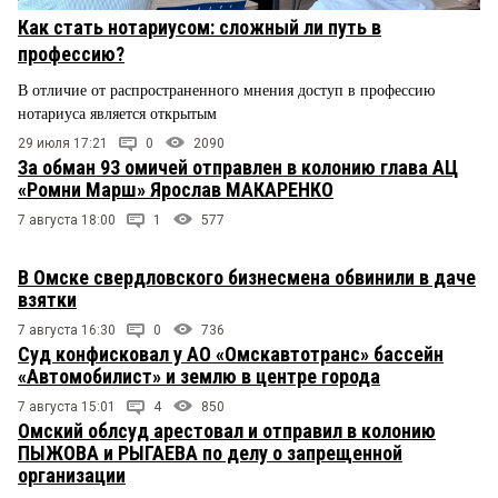
Как стать нотариусом: сложный ли путь в
профессию?
В отличие от распространенного мнения доступ в профессию
нотариуса является открытым
29 июля 17:21
0
2090
За обман 93 омичей отправлен в колонию глава АЦ
«Ромни Марш» Ярослав МАКАРЕНКО
7 августа 18:00
1
577
В Омске свердловского бизнесмена обвинили в даче
взятки
7 августа 16:30
0
736
Суд конфисковал у АО «Омскавтотранс» бассейн
«Автомобилист» и землю в центре города
7 августа 15:01
4
850
Омский облсуд арестовал и отправил в колонию
ПЫЖОВА и РЫГАЕВА по делу о запрещенной
организации