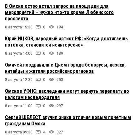
В Омске остро встал запрос на площадки для
мероприятий – нужно что-то кроме Любинского
проспекта
8 августа 15:30
0
194
Юрий ИЦКОВ, народный артист РФ: «Когда достигаешь
потолка, становится неинтересно»
8 августа 14:00
0
189
Омичей поздравили с Днем города белорусы, казахи,
китайцы и жители российских регионов
8 августа 12:30
0
203
Омское УФНС: наследники могут вернуть переплату по
налогам наследодателя
8 августа 11:00
0
297
Сергей ШЕЛЕСТ вручил знаки отличия новым почетным
гражданам Омска
8 августа 09:30
4
327