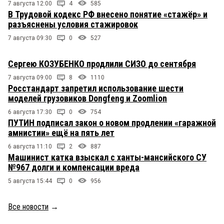
7 августа 12:00
4
585
В Трудовой кодекс РФ внесено понятие «стажёр» и
разъяснены условия стажировок
7 августа 09:30
0
527
Сергею КОЗУБЕНКО продлили СИЗО до сентября
7 августа 09:00
8
1110
Росстандарт запретил использование шести
моделей грузовиков Dongfeng и Zoomlion
6 августа 17:30
0
754
ПУТИН подписал закон о новом продлении «гаражной
амнистии» ещё на пять лет
6 августа 11:10
2
887
Машинист катка взыскал с ханты-мансийского СУ
№967 долги и компенсации вреда
5 августа 15:44
0
956
Все новости
→