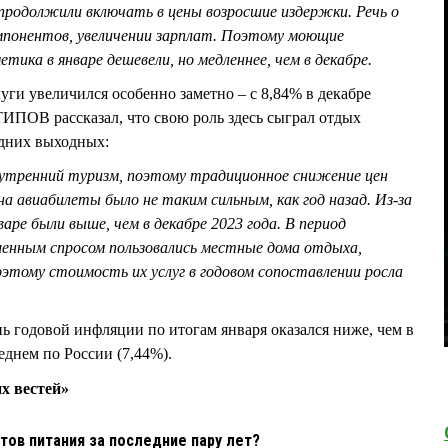
продолжили включать в цены возросшие издержки. Речь о
понентов, увеличении зарплат. Поэтому моющие
тика в январе дешевели, но медленнее, чем в декабре.
уги увеличился особенно заметно – с 8,84% в декабре
ИПОВ рассказал, что свою роль здесь сыграл отдых
одних выходных:
внутренний туризм, поэтому традиционное снижение цен
на авиабилеты было не таким сильным, как год назад. Из-за
аре были выше, чем в декабре 2023 года. В период
шенным спросом пользовались местные дома отдыха,
этому стоимость их услуг в годовом сопоставлении росла
нь годовой инфляции по итогам января оказался ниже, чем в
еднем по России (7,44%).
х вестей»
тов питания за последние пару лет?