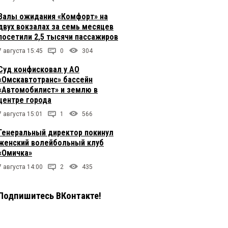
Залы ожидания «Комфорт» на
двух вокзалах за семь месяцев
посетили 2,5 тысячи пассажиров
7 августа 15:45
0
304
Суд конфисковал у АО
«Омскавтотранс» бассейн
«Автомобилист» и землю в
центре города
7 августа 15:01
1
566
Генеральный директор покинул
женский волейбольный клуб
«Омичка»
7 августа 14:00
2
435
Подпишитесь ВКонтакте!