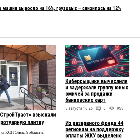
 машин выросло на 16%, грузовых – снизилось на 12%
Киберсыщики вычислили
и задержали группу юных
омичей за продажи
банковских карт
5 августа 16:26
0
955
 «СтройТраст» взыскали
 тротуарную плитку
Из резервного фонда 44
регионам на поддержку
ерка КСП Омской области.
оплаты ЖКУ выделено