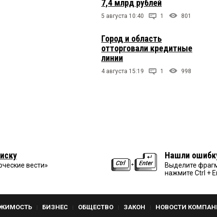
7,4 млрд рублей
5 августа 10:40
1
801
Город и область
отторговали кредитные
линии
4 августа 15:19
1
998
иску
Нашли ошибк
рческие вести»
Выделите фрагм
нажмите Ctrl + E
ЖИМОСТЬ
БИЗНЕС
ОБЩЕСТВО
ЗАКОН
НОВОСТИ КОМПАН