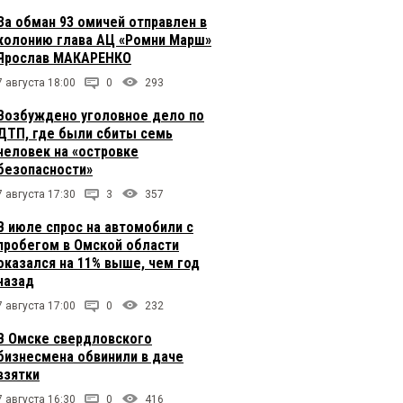
За обман 93 омичей отправлен в
колонию глава АЦ «Ромни Марш»
Ярослав МАКАРЕНКО
7 августа 18:00
0
293
Возбуждено уголовное дело по
ДТП, где были сбиты семь
человек на «островке
безопасности»
7 августа 17:30
3
357
В июле спрос на автомобили с
пробегом в Омской области
оказался на 11% выше, чем год
назад
7 августа 17:00
0
232
В Омске свердловского
бизнесмена обвинили в даче
взятки
7 августа 16:30
0
416