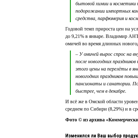
бытовой химии и косметики 
подорожании импортных ком
средства, парфюмерия и косме
Годовой темп прироста цен на усл
до 9,21% в январе. Владимир АНТ
омичей во время длинных новог
– У омичей вырос спрос на 
после новогодних праздников 
этого цены на перелёты в янв
новогодних праздников повы
пансионаты и санатории. По
быстрее, чем в декабре.
И всё же в Омской области урове
среднем по Сибири (8,29%) и в ср
Фото © из архива «Коммерчески
Изменился ли Ваш выбор продук