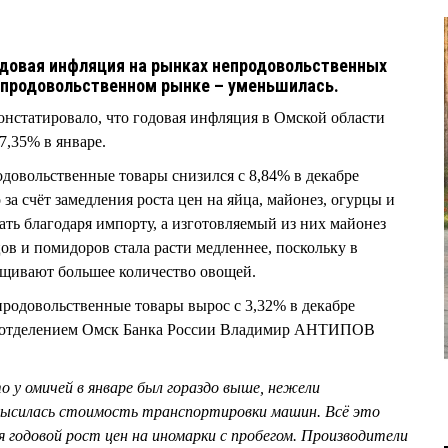
годовая инфляция на рынках непродовольственных
на продовольственном рынке – уменьшилась.
онстатировало, что годовая инфляция в Омской области
 7,35% в январе.
одовольственные товары снизился с 8,84% в декабре
 за счёт замедления роста цен на яйца, майонез, огурцы и
ть благодаря импорту, а изготовляемый из них майонез
ов и помидоров стала расти медленнее, поскольку в
ащивают большее количество овощей.
продовольственные товары вырос с 3,32% в декабре
й отделением Омск Банка России Владимир АНТИПОВ
 у омичей в январе был гораздо выше, нежели
высилась стоимость транспортировки машин. Всё это
ся годовой рост цен на иномарки с пробегом. Производители