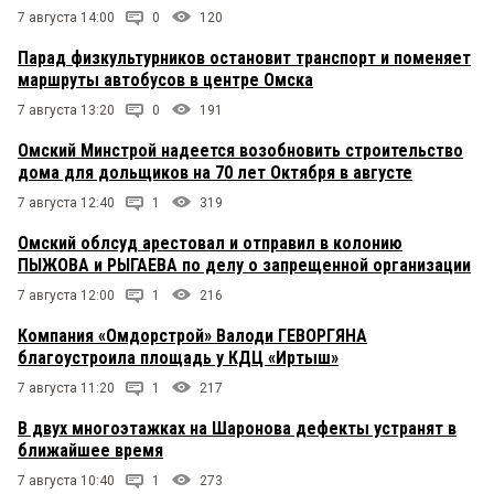
полмиллиарда, совпадение?
7 августа 14:00
0
120
Парад физкультурников остановит транспорт и поменяет
Олег Лизгунов
2 августа 2024 в 12:00:
маршруты автобусов в центре Омска
Во как. Лихо. Преемственность власти.
7 августа 13:20
0
191
Омский Минстрой надеется возобновить строительство
Мария
2 августа 2024 в 11:39:
дома для дольщиков на 70 лет Октября в августе
Хороший мужик, негатива не вызывает,
7 августа 12:40
1
319
поздравляем с наградой!
Омский облсуд арестовал и отправил в колонию
ПЫЖОВА и РЫГАЕВА по делу о запрещенной организации
критик
2 августа 2024 в 10:28:
7 августа 12:00
1
216
Олег Игоревич достаточно спокойно
стабилизировал внутриполитическую ситуацию,
Компания «Омдорстрой» Валоди ГЕВОРГЯНА
провел три крупные избирательные компании,
благоустроила площадь у КДЦ «Иртыш»
причем так что даже коммунисты не пискнули!
7 августа 11:20
1
217
В двух многоэтажках на Шаронова дефекты устранят в
ближайшее время
7 августа 10:40
1
273