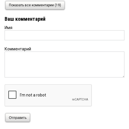
БКД
3 августа 2024 в 16:23:
Показать все комментарии (19)
Если таким дают почетные знания за служения
Омской области, то пошла она эта область.
Ваш комментарий
Имя
Раиса Захаровна
3 августа 2024 в 11:45:
Заремба сделал главное. Дал омичам тёплые
остановки. Теперь в них можно переждать
непогоду, выпить чай или кофе и я извиняюсь
Комментарий
познакомиться с каким нибудь мужчиной.
Вадим
3 августа 2024 в 08:38:
Господин Заремба весьма неоднозначная
фигура. Награда? На посошок.
Политический «некролог» О.И.Зарембе
2 августа
2024 в 23:32:
Слишком уж много ошибок сделали Бурков и его
оруженосцы Ушаков и Заремба. Начиная с
решения поставить мэром Омска Фадину. Можно
Отправить
ли было выстроить работу с Двораковским?
Наверно да. А если уж менять, то в составе