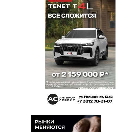
этого не показывают, так как народ только
ругань и как все плохо любит обсуждать!
Halk
2 августа 2024 в 19:07:
Ага! Молодцы! Канал на ютубе посмотрите под
названием Омск без коррупции
Омск для Омичей!
2 августа 2024 в 15:29:
Гнать уралоидов [*******] тряпками из Омской
области! Марухину и Ушакова следом на выход!!!
Петрушка
2 августа 2024 в 15:21:
Заслуженная награда я считаю, человек реально
профессионально выстроил работу МРП в
регионе, предвыборка губернатора была видна и
была достойной, как и выборы Президента
России.
киви
2 августа 2024 в 13:57:
омыч, в отставку отправляют без пирожков на
дорожку. Ничем данный товарищ не отметился, а