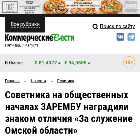
Все рубрики
Поиск по сайту
ПОЛИТИКА
Свежий выпуск
Медиа
ФИНАНСЫ
Пятница, 7 Августа
Кто есть кто
НЕДВИЖИМОСТЬ
В Омске:
$ 81,4077
€ 94,0585
Интервью
БИЗНЕС
Главная
→
Новости
→
Политика
Мнения
ОБЩЕСТВО
Советника на общественных
Рейтинги
ЗАКОН
началах ЗАРЕМБУ наградили
Блоги
НОВОСТИ КОМПАНИЙ
знаком отличия «За служение
Архив
ПРОИСШЕСТВИЯ
Омской области»