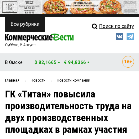
Все рубрики
Поиск по сайту
ПОЛИТИКА
Свежий выпуск
Медиа
ФИНАНСЫ
Суббота, 8 Августа
Кто есть кто
НЕДВИЖИМОСТЬ
В Омске:
$ 82,1665
€ 94,8366
Интервью
БИЗНЕС
Главная
→
Новости
→
Новости компаний
Мнения
ОБЩЕСТВО
ГК «Титан» повысила
Рейтинги
ЗАКОН
производительность труда на
Блоги
НОВОСТИ КОМПАНИЙ
двух производственных
Архив
ПРОИСШЕСТВИЯ
площадках в рамках участия