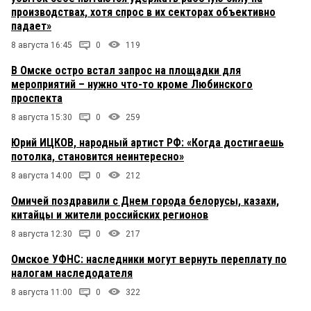
производствах, хотя спрос в их секторах объективно
падает»
8 августа 16:45
0
119
В Омске остро встал запрос на площадки для
мероприятий – нужно что-то кроме Любинского
проспекта
8 августа 15:30
0
259
Юрий ИЦКОВ, народный артист РФ: «Когда достигаешь
потолка, становится неинтересно»
8 августа 14:00
0
212
Омичей поздравили с Днем города белорусы, казахи,
китайцы и жители российских регионов
8 августа 12:30
0
217
Омское УФНС: наследники могут вернуть переплату по
налогам наследодателя
8 августа 11:00
0
322