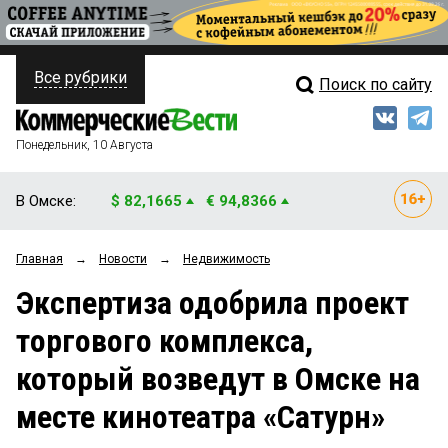
Все рубрики
Поиск по сайту
ПОЛИТИКА
Свежий выпуск
Медиа
ФИНАНСЫ
Понедельник, 10 Августа
Кто есть кто
НЕДВИЖИМОСТЬ
В Омске:
$ 82,1665
€ 94,8366
Интервью
БИЗНЕС
Главная
→
Новости
→
Недвижимость
Мнения
ОБЩЕСТВО
Экспертиза одобрила проект
Рейтинги
ЗАКОН
торгового комплекса,
Блоги
НОВОСТИ КОМПАНИЙ
который возведут в Омске на
Архив
ПРОИСШЕСТВИЯ
месте кинотеатра «Сатурн»