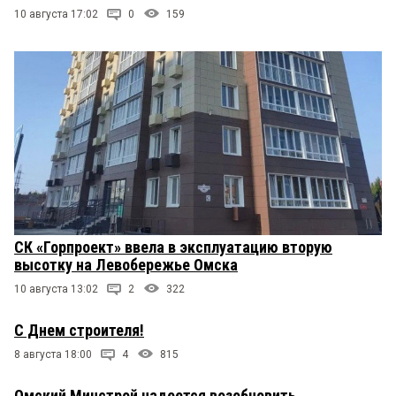
10 августа 17:02
0
159
СК «Горпроект» ввела в эксплуатацию вторую
высотку на Левобережье Омска
10 августа 13:02
2
322
С Днем строителя!
8 августа 18:00
4
815
Омский Минстрой надеется возобновить