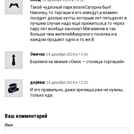
24 декабря 2024 в 18:32:
Такой чудесный парк возлеСатурна был!
Наконец-то торгаши и его изведут,а взамен
посадят дохлые кусты, которым лет пятьдесят в
лучшем случае надо ещё прижиться,а то через
пару лет вообще засохнут.Магазинов и так
больше чем жителейАмурского поселка и в
каждом продают одно и то же.В
Омичка
24 декабря 2024 в 13:06:
Боремся за звание «Омск — столица торгашей»
дервиш
24 декабря 2024 в 12:32:
И это правильно, даже зрелища уже не нужны,
только еда.
Ваш комментарий
Имя