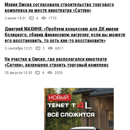
Мэрия Омска согласовала строительство торгового
комплекса на месте кинотеатра «Сатурн»
2 июля 14:31
4
1770
Дмитрий МАХИНЯ: «Пробуем концессию для ДК имени
Козицкого, сбавив финансовую нагрузку: если вы можете
его восстановить, то хоть как-то восстановите»
3 сентября 13:21
2
6017
На участке в Омске, где располагался кинотеатр
«Сатурн», разрешено строить торговый комплекс
25 августа 10:33
4
2535