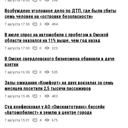
7 августа 18:00
0
398
Возбуждено уголовное дело по ДТП, где были сбиты
семь человек на «островке безопасности»
7 августа 17:30
3
494
В июле спрос на автомобили с пробегом в Омской
области оказался на 11% выше, чем год назад
7 августа 17:00
0
323
В Омске свердловского бизнесмена обвинили в даче
взятки
7 августа 16:30
0
535
Залы ожидания «Комфорт» на двух вокзалах за семь
месяцев посетили 2,5 тысячи пассажиров
7 августа 15:45
1
403
Суд конфисковал у АО «Омскавтотранс» бассейн
«Автомобилист» и землю в центре города
7 августа 15:01
4
675