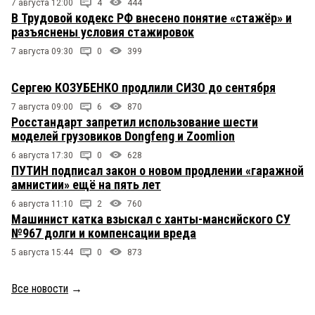
7 августа 12:00
4
444
В Трудовой кодекс РФ внесено понятие «стажёр» и
разъяснены условия стажировок
7 августа 09:30
0
399
Сергею КОЗУБЕНКО продлили СИЗО до сентября
7 августа 09:00
6
870
Росстандарт запретил использование шести
моделей грузовиков Dongfeng и Zoomlion
6 августа 17:30
0
628
ПУТИН подписал закон о новом продлении «гаражной
амнистии» ещё на пять лет
6 августа 11:10
2
760
Машинист катка взыскал с ханты-мансийского СУ
№967 долги и компенсации вреда
5 августа 15:44
0
873
Все новости
→