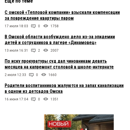
Еще по теме
С омской «Тепловой компании» взыскали компенсации
за повреждение квартиры паром
17 июля 18:03
0
1758
В Омской области возбуждено дело из-за эпидемии
детей и сотрудников в лагере «Динамовец»
13 июля 16:31
2
2007
По иску прокуратуры суд дал чиновникам девять
месяцев на капремонт столовой в школе-интернате
2 июля 12:33
0
1660
Родители воспитанников жалуются на запах канализации
в одном из детсадов Омска
16 июня 17:04
0
1351