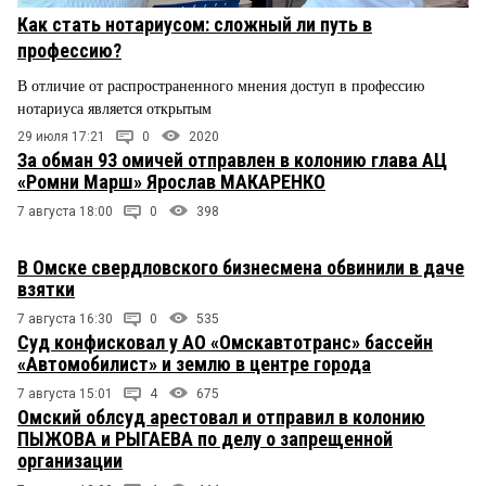
Как стать нотариусом: сложный ли путь в
профессию?
В отличие от распространенного мнения доступ в профессию
нотариуса является открытым
29 июля 17:21
0
2020
За обман 93 омичей отправлен в колонию глава АЦ
«Ромни Марш» Ярослав МАКАРЕНКО
7 августа 18:00
0
398
В Омске свердловского бизнесмена обвинили в даче
взятки
7 августа 16:30
0
535
Суд конфисковал у АО «Омскавтотранс» бассейн
«Автомобилист» и землю в центре города
7 августа 15:01
4
675
Омский облсуд арестовал и отправил в колонию
ПЫЖОВА и РЫГАЕВА по делу о запрещенной
организации