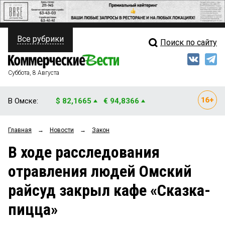
Все рубрики
Поиск по сайту
ПОЛИТИКА
Свежий выпуск
Медиа
ФИНАНСЫ
Суббота, 8 Августа
Кто есть кто
НЕДВИЖИМОСТЬ
В Омске:
$ 82,1665
€ 94,8366
Интервью
БИЗНЕС
Главная
→
Новости
→
Закон
Мнения
ОБЩЕСТВО
В ходе расследования
Рейтинги
ЗАКОН
отравления людей Омский
Блоги
НОВОСТИ КОМПАНИЙ
райсуд закрыл кафе «Сказка-
Архив
ПРОИСШЕСТВИЯ
пицца»