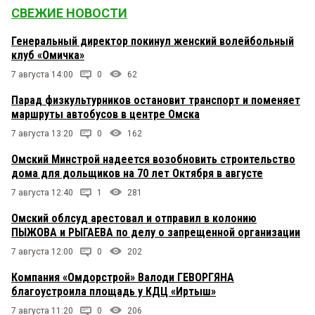
СВЕЖИЕ НОВОСТИ
Генеральный директор покинул женский волейбольный
клуб «Омичка»
7 августа 14:00
0
62
Парад физкультурников остановит транспорт и поменяет
маршруты автобусов в центре Омска
7 августа 13:20
0
162
Омский Минстрой надеется возобновить строительство
дома для дольщиков на 70 лет Октября в августе
7 августа 12:40
1
281
Омский облсуд арестовал и отправил в колонию
ПЫЖОВА и РЫГАЕВА по делу о запрещенной организации
7 августа 12:00
0
202
Компания «Омдорстрой» Валоди ГЕВОРГЯНА
благоустроила площадь у КДЦ «Иртыш»
7 августа 11:20
0
206