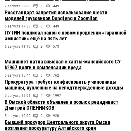
7 августа 09:00
3
449
Росстандарт запретил использование шести
моделей грузовиков Dongfeng и Zoomlion
6 августа 17:30
0
449
ПУТИН подписал закон о новом продлении «гаражной
амнистии» ещё на пять лет
6 августа 11:10
2
573
Машинист катка взыскал с ханты-мансийского СУ
№967 долги и компенсации вреда
5 августа 15:44
0
762
Прокуратура требует конфисковать у чиновницы
машины, купленные на неподтвержденные доходы
5 августа 12:01
4
1997
В Омской области объявлен в розыск рецидивист
Дмитрий ОЛЕННИКОВ
5 августа 10:00
0
928
Бывший прокурор Центрального округа Омска
возглавил прокуратуру Алтайского края