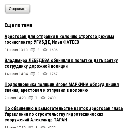
Отправить
Еще по теме
Арестован для отправки в колонию строгого режима
госинспектор УГИБДД Илья ФАТЕЕВ
31 июля 13:10
3
1636
Владимира ЛЕБЕДЕВА обвинили в попытке дать взятку
сотруднику дорожной полиции
14 июля 14:34
0
1767
Подполковника полиции Игоря МАРКИНА облсуд лишил
звания, арестовал и отправил в колонию
2 июня 14:23
7
2439
По обвинению в вымогательстве взяток арестован глава
Управления по строительству гидротехнических
сооружений Александр ТАРАН
13 мая 17:30
8
4222