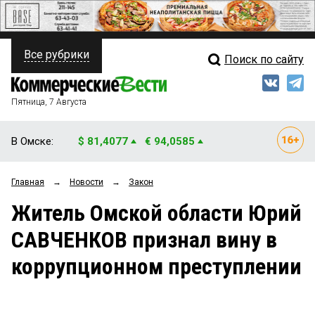
Все рубрики
Поиск по сайту
ПОЛИТИКА
Свежий выпуск
Медиа
ФИНАНСЫ
Пятница, 7 Августа
Кто есть кто
НЕДВИЖИМОСТЬ
В Омске:
$ 81,4077
€ 94,0585
Интервью
БИЗНЕС
Главная
→
Новости
→
Закон
Мнения
ОБЩЕСТВО
Житель Омской области Юрий
Рейтинги
ЗАКОН
САВЧЕНКОВ признал вину в
Блоги
НОВОСТИ КОМПАНИЙ
коррупционном преступлении
Архив
ПРОИСШЕСТВИЯ