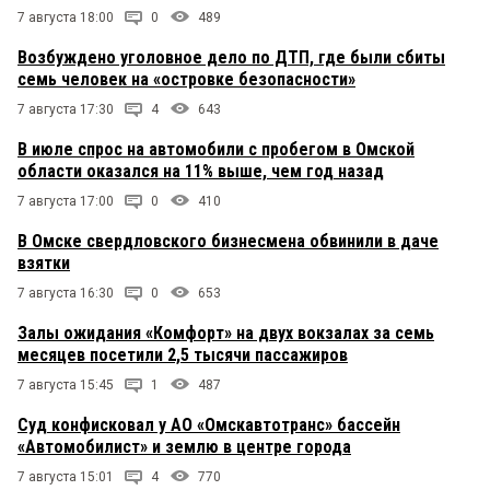
7 августа 18:00
0
489
Возбуждено уголовное дело по ДТП, где были сбиты
семь человек на «островке безопасности»
7 августа 17:30
4
643
В июле спрос на автомобили с пробегом в Омской
области оказался на 11% выше, чем год назад
7 августа 17:00
0
410
В Омске свердловского бизнесмена обвинили в даче
взятки
7 августа 16:30
0
653
Залы ожидания «Комфорт» на двух вокзалах за семь
месяцев посетили 2,5 тысячи пассажиров
7 августа 15:45
1
487
Суд конфисковал у АО «Омскавтотранс» бассейн
«Автомобилист» и землю в центре города
7 августа 15:01
4
770