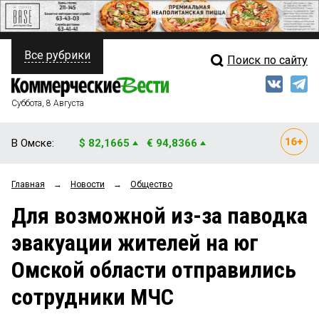
Все рубрики
Поиск по сайту
ПОЛИТИКА
Свежий выпуск
Медиа
ФИНАНСЫ
Суббота, 8 Августа
Кто есть кто
НЕДВИЖИМОСТЬ
В Омске:
$ 82,1665
€ 94,8366
Интервью
БИЗНЕС
Главная
→
Новости
→
Общество
Мнения
ОБЩЕСТВО
Для возможной из-за паводка
Рейтинги
ЗАКОН
эвакуации жителей на юг
Блоги
НОВОСТИ КОМПАНИЙ
Омской области отправились
Архив
ПРОИСШЕСТВИЯ
сотрудники МЧС