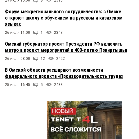
29 июля 10:00
8
2515
Форум межрегионального сотрудничества: в Омске
откроют школу с обучением на русском и казахском
языках
26 июля 11:00
1
2343
Омский губернатор просит Президента РФ включить
метро в проект мероприятий к 400-летию Прииртышья
26 июля 08:00
12
2422
В Омской области расширяют возможности
федерального проекта «Производительность труда»
25 июля 16:45
5
2483