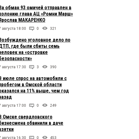
За обман 93 омичей отправлен в
колонию глава АЦ «Ромни Марш»
Ярослав МАКАРЕНКО
7 августа 18:00
0
321
Возбуждено уголовное дело по
ДТП, где были сбиты семь
человек на «островке
безопасности»
7 августа 17:30
3
390
В июле спрос на автомобили с
пробегом в Омской области
оказался на 11% выше, чем год
назад
7 августа 17:00
0
249
В Омске свердловского
бизнесмена обвинили в даче
взятки
7 августа 16:30
0
453