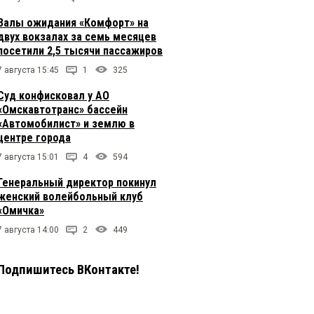
Залы ожидания «Комфорт» на
двух вокзалах за семь месяцев
посетили 2,5 тысячи пассажиров
7 августа 15:45
1
325
Суд конфисковал у АО
«Омскавтотранс» бассейн
«Автомобилист» и землю в
центре города
7 августа 15:01
4
594
Генеральный директор покинул
женский волейбольный клуб
«Омичка»
7 августа 14:00
2
449
Подпишитесь ВКонтакте!