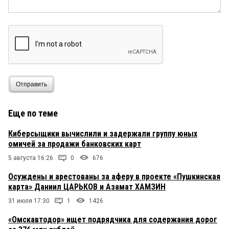
Отправить
Еще по теме
Киберсыщики вычислили и задержали группу юных
омичей за продажи банковских карт
5 августа 16:26
0
676
Осуждены и арестованы за аферу в проекте «Пушкинская
карта» Даниил ЦАРЬКОВ и Азамат ХАМЗИН
31 июля 17:30
1
1426
«Омскавтодор» ищет подрядчика для содержания дорог