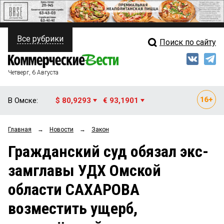
Все рубрики
Поиск по сайту
ПОЛИТИКА
Свежий выпуск
Медиа
ФИНАНСЫ
Четверг, 6 Августа
Кто есть кто
НЕДВИЖИМОСТЬ
В Омске:
$ 80,9293
€ 93,1901
Интервью
БИЗНЕС
Главная
→
Новости
→
Закон
Мнения
ОБЩЕСТВО
Гражданский суд обязал экс-
Рейтинги
ЗАКОН
замглавы УДХ Омской
Блоги
НОВОСТИ КОМПАНИЙ
области САХАРОВА
Архив
ПРОИСШЕСТВИЯ
возместить ущерб,