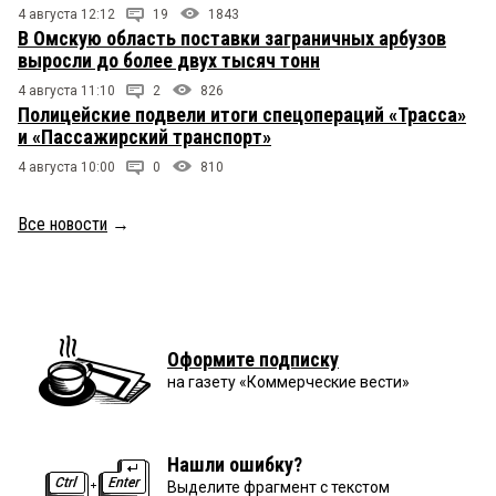
4 августа 12:12
19
1843
В Омскую область поставки заграничных арбузов
выросли до более двух тысяч тонн
4 августа 11:10
2
826
Полицейские подвели итоги спецопераций «Трасса»
и «Пассажирский транспорт»
4 августа 10:00
0
810
Все новости
→
Оформите подписку
на газету «Коммерческие вести»
Нашли ошибку?
Выделите фрагмент с текстом