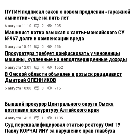
ПУТИН подписал закон о новом продлении «гаражной
амнистии» ещё на пять лет
6 августа 11:10
2
305
Машинист катка взыскал с ханты-мансийского СУ
№967 долги и компенсации вреда
5 августа 15:44
0
556
Прокуратура требует конфисковать у чиновницы
машины, купленные на неподтвержденные доходы
5 августа 12:01
4
1552
В Омской области объявлен в розыск рецидивист
Дмитрий ОЛЕННИКОВ
5 августа 10:00
0
715
Бывший прокурор Центрального округа Омска
возглавил прокуратуру Алтайского края
4 августа 14:15
1
1135
Суд переквалифицировал статью ректору ОмГТУ
Павлу КОРЧАГИНУ за нарушение прав главбуха