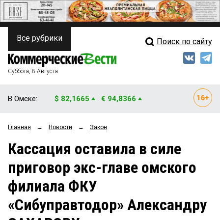
Все рубрики
Поиск по сайту
ПОЛИТИКА
Свежий выпуск
Медиа
ФИНАНСЫ
Суббота, 8 Августа
Кто есть кто
НЕДВИЖИМОСТЬ
В Омске:
$ 82,1665
€ 94,8366
Интервью
БИЗНЕС
Главная
→
Новости
→
Закон
Мнения
ОБЩЕСТВО
Кассация оставила в силе
Рейтинги
ЗАКОН
приговор экс-главе омского
Блоги
НОВОСТИ КОМПАНИЙ
филиала ФКУ
Архив
ПРОИСШЕСТВИЯ
«Сибуправтодор» Александру