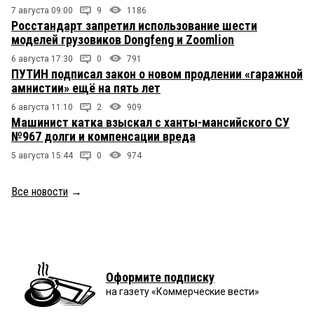
7 августа 09:00
9
1186
Росстандарт запретил использование шести
моделей грузовиков Dongfeng и Zoomlion
6 августа 17:30
0
791
ПУТИН подписал закон о новом продлении «гаражной
амнистии» ещё на пять лет
6 августа 11:10
2
909
Машинист катка взыскал с ханты-мансийского СУ
№967 долги и компенсации вреда
5 августа 15:44
0
974
Все новости
→
Оформите подписку
на газету «Коммерческие вести»