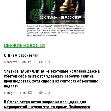
СВЕЖИЕ НОВОСТИ
С Днем строителя!
8 августа 18:00
1
169
Эльвира НАБИУЛЛИНА: «Некоторые компании даже в
убыток себе пытаются удержать рабочую силу на
производствах, хотя спрос в их секторах объективно
падает»
8 августа 16:45
1
229
В Омске остро встал запрос на площадки для
мероприятий – нужно что-то кроме Любинского