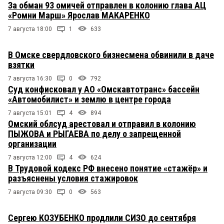
За обман 93 омичей отправлен в колонию глава АЦ
«Ромни Марш» Ярослав МАКАРЕНКО
7 августа 18:00
1
633
В Омске свердловского бизнесмена обвинили в даче
взятки
7 августа 16:30
0
792
Суд конфисковал у АО «Омскавтотранс» бассейн
«Автомобилист» и землю в центре города
7 августа 15:01
4
894
Омский облсуд арестовал и отправил в колонию
ПЫЖОВА и РЫГАЕВА по делу о запрещенной
организации
7 августа 12:00
4
624
В Трудовой кодекс РФ внесено понятие «стажёр» и
разъяснены условия стажировок
7 августа 09:30
0
563
Сергею КОЗУБЕНКО продлили СИЗО до сентября