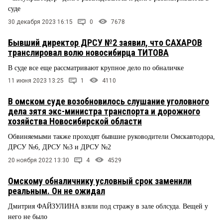
суде
30 декабря 2023 16:15
0
7678
Бывший директор ДРСУ №2 заявил, что САХАРОВ
транслировал волю новосибирца ТИТОВА
В суде все еще рассматривают крупное дело по обналичке
11 июня 2023 13:25
1
4110
В омском суде возобновилось слушание уголовного
дела зятя экс-министра транспорта и дорожного
хозяйства Новосибирской области
Обвиняемыми также проходят бывшие руководители Омскавтодора,
ДРСУ №6, ДРСУ №3 и ДРСУ №2
20 ноября 2022 13:30
4
4529
Омскому обналичнику условный срок заменили
реальным. Он не ожидал
Дмитрия ФАЙЗУЛИНА взяли под стражу в зале облсуда. Вещей у
него не было