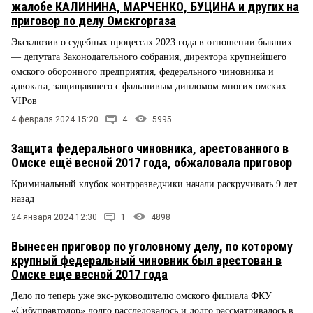
жалобе КАЛИНИНА, МАРЧЕНКО, БУЦИНА и других на
приговор по делу Омскгоргаза
Эксклюзив о судебных процессах 2023 года в отношении бывших
— депутата Законодательного собрания, директора крупнейшего
омского оборонного предприятия, федерального чиновника и
адвоката, защищавшего с фальшивым дипломом многих омских
VIPов
4 февраля 2024 15:20
4
5995
Защита федерального чиновника, арестованного в
Омске ещё весной 2017 года, обжаловала приговор
Криминальный клубок контрразведчики начали раскручивать 9 лет
назад
24 января 2024 12:30
1
4898
Вынесен приговор по уголовному делу, по которому
крупный федеральный чиновник был арестован в
Омске еще весной 2017 года
Дело по теперь уже экс-руководителю омского филиала ФКУ
«Сибуправтодор» долго расследовалось и долго рассматривалось в