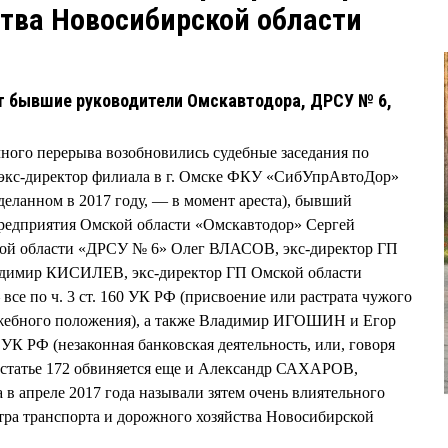
тва Новосибирской области
 бывшие руководители Омскавтодора, ДРСУ № 6,
чного перерыва возобновились судебные заседания по
я экс-директор филиала в г. Омске ФКУ «СибУпрАвтоДор»
еланном в 2017 году, — в момент ареста), бывший
предприятия Омской области «Омскавтодор» Сергей
й области «ДРСУ № 6» Олег ВЛАСОВ, экс-директор ГП
димир КИСИЛЕВ, экс-директор ГП Омской области
по ч. 3 ст. 160 УК РФ (присвоение или растрата чужого
ужебного положения), а также Владимир ИГОШИН и Егор
 УК РФ (незаконная банковская деятельность, или, говоря
е статье 172 обвиняется еще и Александр САХАРОВ,
 в апреле 2017 года называли зятем очень влиятельного
тра транспорта и дорожного хозяйства Новосибирской