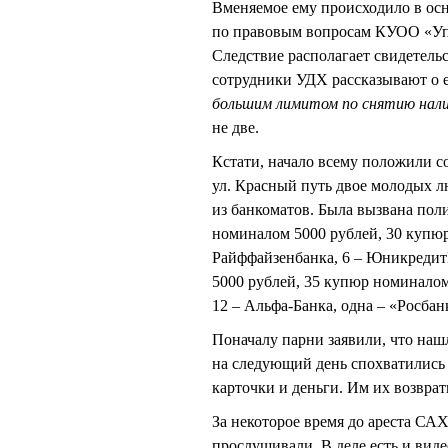
Вменяемое ему происходило в осн
по правовым вопросам КУОО «Упр
Следствие располагает свидетель
сотрудники УДХ рассказывают о 
большим лимитом по снятию нал
не две.
Кстати, начало всему положили со
ул. Красный путь двое молодых л
из банкоматов. Была вызвана пол
номиналом 5000 рублей, 30 купюр
Райффайзенбанка, 6 – ЮникредитБ
5000 рублей, 35 купюр номиналом
12 – Альфа-Банка, одна – «Росбан
Поначалу парни заявили, что наш
на следующий день спохватились (
карточки и деньги. Им их возврат
За некоторое время до ареста 
прослушивали. В деле есть и виде