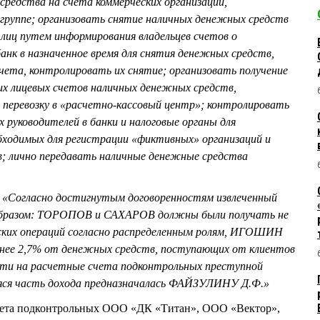
средства на счета коммерческих организаций,
группе; организовать снятие наличных денежных средств
 лиц путем информирования владельцев счетов о
анк в назначенное время для снятия денежных средств,
чета, контролировать их снятие; организовать получение
 их лицевых счетов наличных денежных средств,
 перевозку в «расчетно-кассовый центр»; контролировать
руководителей в банки и налоговые органы для
бходимых для регистрации «фиктивных» организаций и
; лично передавать наличные денежные средства
:
«Согласно достигнутым договоренностям извлеченный
 образом: ТОРОПОВ и САХАРОВ должны были получать не
ских операций согласно распределенным ролям, ИГОШИН
енее 2,7% от денежных средств, поступающих от клиентов
ости на расчетные счета подконтрольных преступной
аяся часть дохода предназначалась ФАЙЗУЛИНУ Д.Ф.»
чета подконтрольных ООО «ДК «Титан», ООО «Вектор»,