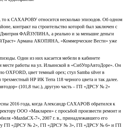
60, то к САХАРОВУ относится несколько эпизодов. Об одном
айоне, контракт на строительство которой был заключен с
Дмитрия ФАЙЗУЛИНА, а реально и за меньшие деньги
ойТраст» Армана АКОПЯНА, «Коммерческие Вести» уже
пизоды. Один из них касается мебели в кабинете
месте работы на ул. Ильинской в «СибУпрАвтоДоре». Он
ло OXFORD, цвет темный орех; стул Samba silver в
н трехместный НР ИК Terra 118 черного цвета и так далее.
втодор» (101,8 тыс.), другую часть – ГП «ДРСУ № 2»
сны 2016 года, когда Александр САХАРОВ обратился к
иректору ООО «Макларен» с просьбой произвести ремонт и
биля «MazdaCX-7», 2007 г. в., принадлежавшего его
оту ГП «ДРСУ № 2», ГП «ДРСУ № 3», ГП «ДРСУ № 6» и ГП