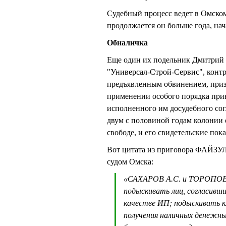
Судебный процесс ведет в Омск
продолжается он больше года, нач
Обналичка
Еще один их подельник Дмитрий
"Универсал-Строй-Сервис", конт
предъявленным обвинением, приз
применении особого порядка при
исполненного им досудебного сог
двум с половиной годам колонии 
свободе, и его свидетельские п
Вот цитата из приговора ФАЙЗУЛ
судом Омска:
«САХАРОВ А.С. и ТОРОПОВ Е
подыскивать лиц, согласивши
качестве ИП; подыскивать к
получения наличных денежны