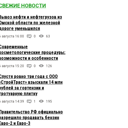
СВЕЖИЕ НОВОСТИ
Вывоз нефти и нефтегрузов из
Омской области по железной
дороге уменьшился
6 августа 16:00
0
63
Современные
косметологические процедуры:
возможности и особенности
6 августа 15:20
0
126
Спустя ровно три года с ООО
«СтройТраст» взыскали 14 млн
рублей за гортензии и
тротуарную плитку
6 августа 14:39
1
195
Правительство РФ официально
разрешило продавать бензин
Евро-2 и Евро-3