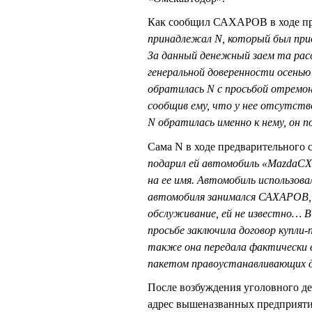
Как сообщил САХАРОВ в ходе пр
принадлежал N, который был прио
За данный денежный заем та рас
генеральной доверенности осенью 2
обратилась N с просьбой отремо
сообщив ему, что у нее отсутст
N обратилась именно к нему, он 
Сама N в ходе предварительного 
подарил ей автомобиль «MazdaCX
на ее имя. Автомобиль использова
автомобиля занимался САХАРОВ, и
обслуживание, ей не известно… В
просьбе заключила договор купли-
также она передала фактически 
пакетом правоустанавливающих 
После возбуждения уголовного д
адрес вышеназванных предприяти