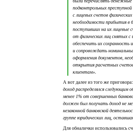
были перечислять денежные 
подконтрольных преступной 
с лицевых счетов физических
необходимости прибытия в б
поступивших на их лицевые с
от физических лиц снятых с
обеспечить их сохранность и
и сопровождать номинальных 
оформления документов, нео
открытия расчетных счетов
клиентам».
А вот далее из того же приговора
доход распределялся следующим
менее 1% от совершенных банков
должен был получать доход не м
незаконной банковской деятельн
группе юридических лиц, оставш
Для обналички использовались с