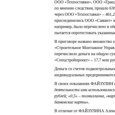
ООО «Техпоставки», ООО «Гранд»
по мнению следствия, прошло 636,
через ООО «Техпоставки» – 461,25
присоединились ООО «Самант» и
например, было перечислено в об
пытается опротестовать указанны
В приговоре названо множество 
«Строительное Монтажное Управл
перечислило деньги на общую су
«Спецстройпроект» – 17,7 млн ру
Деньги со счетов подконтрольных
индивидуальных предпринимателе
В своих показаниях ФАЙЗУЛИН 
деятельности ими использовалась
рублей; «0,5» – полмиллиона, «ка
банковские карты».
В отличие от ФАЙЗУЛИНА Алекса