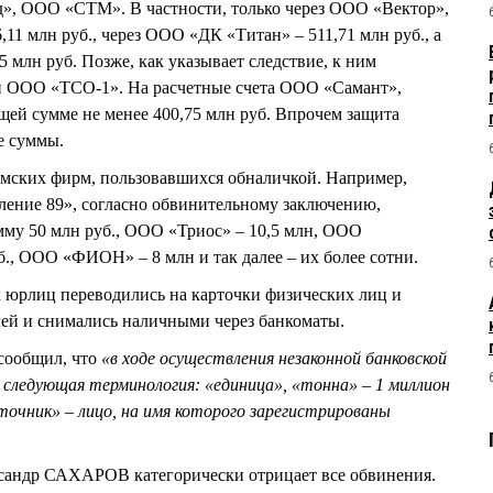
, ООО «СТМ». В частности, только через ООО «Вектор»,
11 млн руб., через ООО «ДК «Титан» – 511,71 млн руб., а
 млн руб. Позже, как указывает следствие, к ним
 ООО «ТСО-1». На расчетные счета ООО «Самант»,
щей сумме не менее 400,75 млн руб. Впрочем защита
е суммы.
омских фирм, пользовавшихся обналичкой. Например,
ение 89», согласно обвинительному заключению,
мму 50 млн руб., ООО «Триос» – 10,5 млн, ООО
б., ООО «ФИОН» – 8 млн и так далее – их более сотни.
 юрлиц переводились на карточки физических лиц и
й и снимались наличными через банкоматы.
сообщил, что
«в ходе осуществления незаконной банковской
 следующая терминология: «единица», «тонна» – 1 миллион
рточник» – лицо, на имя которого зарегистрированы
ндр САХАРОВ категорически отрицает все обвинения.