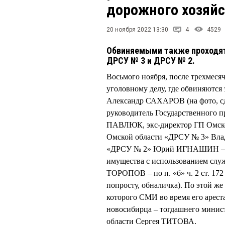
дорожного хозяйс
20 ноября 2022 13:30
4
4529
Обвиняемыми также проходят
ДРСУ № 3 и ДРСУ № 2.
Восьмого ноября, после трехмеся
уголовному делу, где обвиняютс
Александр САХАРОВ (на фото, сд
руководитель Государственного 
ПАВЛЮК, экс-директор ГП Омско
Омской области «ДРСУ № 3» Вла
«ДРСУ № 2» Юрий ИГНАШИН – все 
имущества с использованием сл
ТОРОПОВ – по п. «б» ч. 2 ст. 172
попросту, обналичка). По этой ж
которого СМИ во время его ареста
новосибирца – тогдашнего минис
области Сергея ТИТОВА.