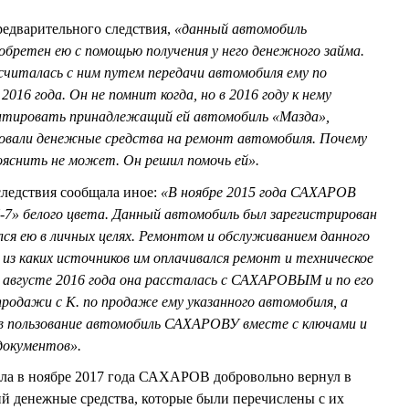
едварительного следствия,
«данный автомобиль
бретен ею с помощью получения у него денежного займа.
считалась с ним путем передачи автомобиля ему по
016 года. Он не помнит когда, но в 2016 году к нему
нтировать принадлежащий ей автомобиль «Мазда»,
вовали денежные средства на ремонт автомобиля. Почему
пояснить не может. Он решил помочь ей».
следствия сообщала иное:
«В ноябре 2015 года САХАРОВ
-7» белого цвета. Данный автомобиль был зарегистрирован
лся ею в личных целях. Ремонтом и обслуживанием данного
з каких источников им оплачивался ремонт и техническое
 августе 2016 года она рассталась с САХАРОВЫМ и по его
продажи с К. по продаже ему указанного автомобиля, а
в пользование автомобиль САХАРОВУ вместе с ключами и
документов».
ела в ноябре 2017 года САХАРОВ добровольно вернул в
й денежные средства, которые были перечислены с их