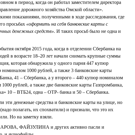
овном в период, когда он работал заместителем директора
авление дорожного хозяйства Омской области».
скими показаниями, полученными в ходе расследования, где
его просьбах
«оформить на себя банковские карты с
ичных денежных средств»
. И таких просьб было не одна и
бытия октября 2015 года, когда в отделении Сбербанка на
юдей в возрасте 18–20 лет начали снимать крупные суммы
иция, которая обнаружила у одного парня 447 купюр
 номиналом 1000 рублей, а также 3 банковские карты
анка, 41 – Сбербанка, а у второго – 440 купюр номиналом
 1000 рублей, а также две банковские карты Газпромбанка,
ка» 10 – ВТБ24, одна – ОТР- банка и 50 – Сбербанка.
ли эти денежные средства и банковские карты на улице, но
надо полагать, их спохватили) и признали, что это их
или. Но на заметку взяли.
САХАРОВА, ФАЙЗУЛИНА и других активно пасли и
о, и аудиофайлы.