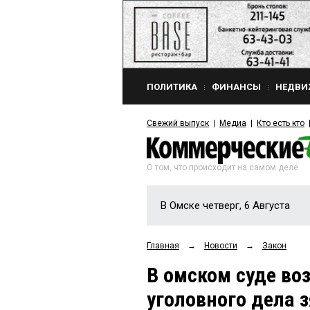
ПОЛИТИКА
ФИНАНСЫ
НЕДВИ
Свежий выпуск
Медиа
Кто есть кто
О том, что происходит на самом деле
В Омске четверг, 6 Августа
Главная
→
Новости
→
Закон
В омском суде во
уголовного дела 