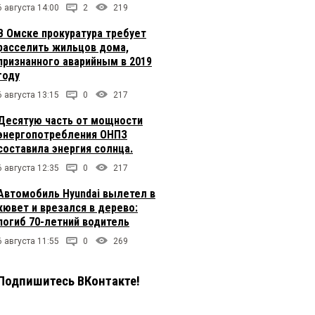
6 августа 14:00
2
219
В Омске прокуратура требует
расселить жильцов дома,
признанного аварийным в 2019
году
6 августа 13:15
0
217
Десятую часть от мощности
энергопотребления ОНПЗ
составила энергия солнца.
6 августа 12:35
0
217
Автомобиль Hyundai вылетел в
кювет и врезался в дерево:
погиб 70-летний водитель
6 августа 11:55
0
269
Подпишитесь ВКонтакте!