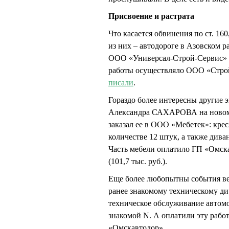
Присвоение и растрата
Что касается обвинения по ст. 1
из них – автодороге в Азовском р
ООО «Универсал-Строй-Сервис» 
работы осуществляло ООО «Стр
писали
.
Гораздо более интересны другие э
Александра САХАРОВА на новом 
заказал ее в ООО «Мебетек»: крес
количестве 12 штук, а также дива
Часть мебели оплатило ГП «Омска
(101,7 тыс. руб.).
Еще более любопытны события ве
ранее знакомому техническому д
техническое обслуживание автомо
знакомой N. А оплатили эту раб
«Омскавтодор».